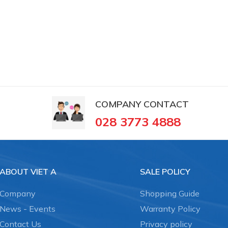
COMPANY CONTACT
028 3773 4888
ABOUT VIET A
SALE POLICY
Company
Shopping Guide
News - Events
Warranty Policy
Contact Us
Privacy policy