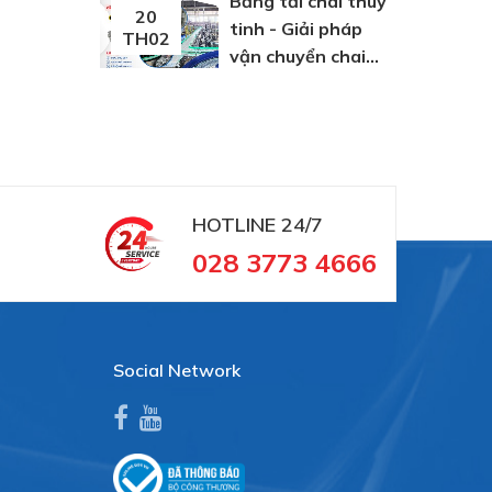
Băng tải chai thuỷ
20
tinh - Giải pháp
TH02
vận chuyển chai
thuỷ tinh
HOTLINE
24/7
028 3773 4666
Social Network