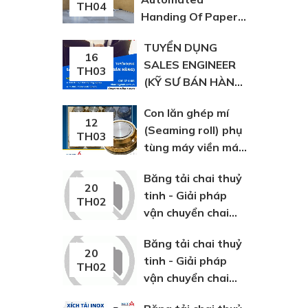
TH04
Handing Of Paper,
Plastic And Fabric
TUYỂN DỤNG
Bags
16
SALES ENGINEER
TH03
(KỸ SƯ BÁN HÀNG)
TẠI HỒ CHÍ MINH
Con lăn ghép mí
12
(Seaming roll) phụ
TH03
tùng máy viền máy
lon
Băng tải chai thuỷ
20
tinh - Giải pháp
TH02
vận chuyển chai
thuỷ tinh
Băng tải chai thuỷ
20
tinh - Giải pháp
TH02
vận chuyển chai
thuỷ tinh