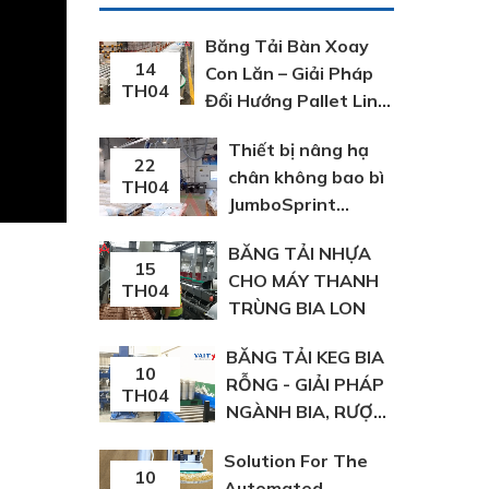
Băng Tải Bàn Xoay
14
Con Lăn – Giải Pháp
TH04
Đổi Hướng Pallet Linh
Hoạt Trong Dây
Thiết bị nâng hạ
Chuyền Sản Xuất
22
chân không bao bì
TH04
JumboSprint
Schmalz Đức
BĂNG TẢI NHỰA
15
CHO MÁY THANH
TH04
TRÙNG BIA LON
BĂNG TẢI KEG BIA
10
RỖNG - GIẢI PHÁP
TH04
NGÀNH BIA, RƯỢU,
NGK | VIỆT Á
Solution For The
10
Automated