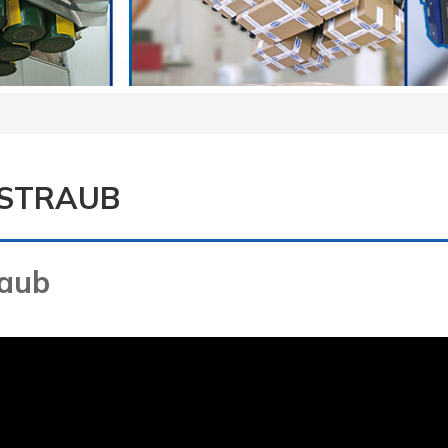
 STRAUB
raub