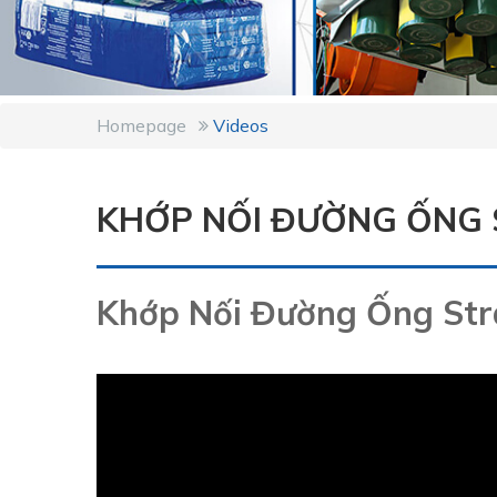
Homepage
Videos
KHỚP NỐI ĐƯỜNG ỐNG
Khớp Nối Đường Ống St