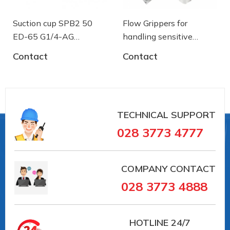
Suction cup SPB2 50
Flow Grippers for
ED-65 G1/4-AG
handling sensitive
- 10.01.06.03461 - Núm
components
Contact
Contact
hút chân không Schmalz
TECHNICAL SUPPORT
028 3773 4777
COMPANY CONTACT
#10.01.06.02932 #SCHG00002294
028 3773 4888
##numhutchankhong #schmalz #phukiennang
#mayhotronangtrongluc #numhutchankhong #vait
#vieta #giachutchankhong
HOTLINE
24/7
#thietbinangcongnghiep