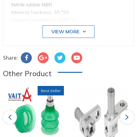
Nitrile rubber NBR
Material hardness: 55 °Sh
Vacuum connection: G1/2"-F
Nipple material: Steel
VIEW MORE
Number of folds: 1.5
Share:
Other Product
Best Seller
Previous
Next