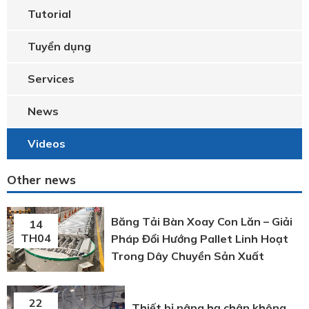
Tutorial
Tuyển dụng
Services
News
Videos
Other news
Băng Tải Bàn Xoay Con Lăn – Giải
14
TH04
Pháp Đổi Hướng Pallet Linh Hoạt
Trong Dây Chuyền Sản Xuất
22
Thiết bị nâng hạ chân không