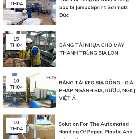
TH04
bao bì JumboSprint Schmalz
Đức
15
BĂNG TẢI NHỰA CHO MÁY
TH04
THANH TRÙNG BIA LON
10
BĂNG TẢI KEG BIA RỖNG - GIẢI
TH04
PHÁP NGÀNH BIA, RƯỢU, NGK |
VIỆT Á
10
Solution For The Automated
TH04
Handing Of Paper, Plastic And