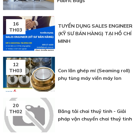
Fabric Bags
16
TUYỂN DỤNG SALES ENGINEER
TH03
(KỸ SƯ BÁN HÀNG) TẠI HỒ CHÍ
MINH
12
Con lăn ghép mí (Seaming roll)
TH03
phụ tùng máy viền máy lon
20
Băng tải chai thuỷ tinh - Giải
TH02
pháp vận chuyển chai thuỷ tinh