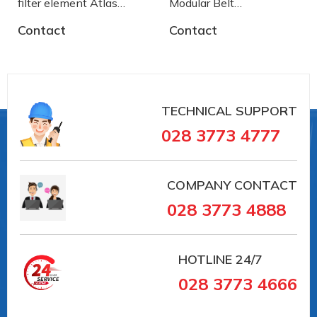
filter element Atlas
Modular Belt
Copco
AA2500772 System
Contact
Contact
Plast
TECHNICAL SUPPORT
028 3773 4777
COMPANY CONTACT
028 3773 4888
HOTLINE
24/7
028 3773 4666