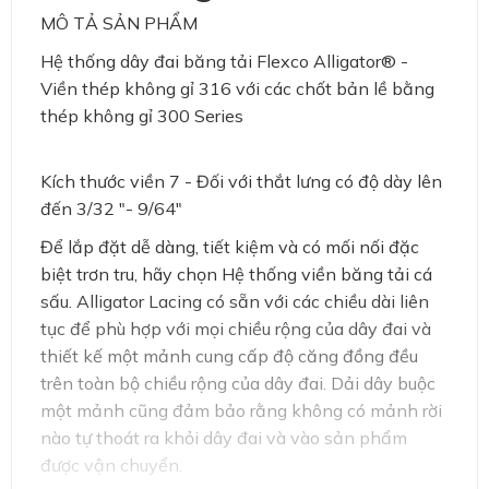
MÔ TẢ SẢN PHẨM
Hệ thống dây đai băng tải Flexco Alligator® -
Viền thép không gỉ 316 với các chốt bản lề bằng
thép không gỉ 300 Series
Kích thước viền 7 - Đối với thắt lưng có độ dày lên
đến 3/32 "- 9/64"
Để lắp đặt dễ dàng, tiết kiệm và có mối nối đặc
biệt trơn tru, hãy chọn Hệ thống viền băng tải cá
sấu. Alligator Lacing có sẵn với các chiều dài liên
tục để phù hợp với mọi chiều rộng của dây đai và
thiết kế một mảnh cung cấp độ căng đồng đều
trên toàn bộ chiều rộng của dây đai. Dải dây buộc
một mảnh cũng đảm bảo rằng không có mảnh rời
nào tự thoát ra khỏi dây đai và vào sản phẩm
được vận chuyển.