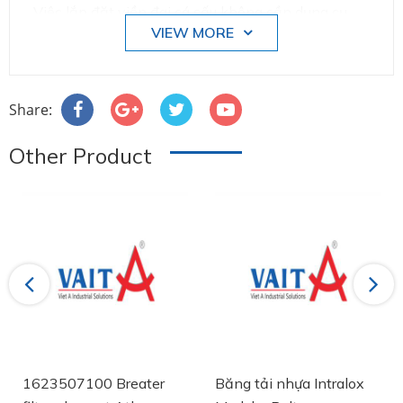
Việc lắp đặt viền đai cá sấu không cần dụng cụ
VIEW MORE
đặc biệt mà chỉ cần một chiếc búa. Đường viền
được giữ chặt bằng các răng gắn dọc theo chiều
dọc của dây đai, mang lại một sự giữ chắc chắn,
giống như dây đeo. Kẹp giữ thanh đo và buộc dây
Share:
chắc chắn và vuông vắn vào dây đai và đảm bảo
mối nối thẳng, chắc chắn. Mối nối thẳng cũng giúp
Other Product
lắp chốt bản lề dễ dàng hơn.
Previous
Next
1623507100 Breater
Băng tải nhựa Intralox