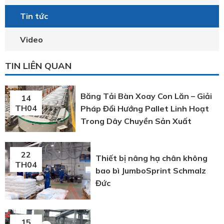
Tin tức
Video
TIN LIÊN QUAN
Băng Tải Bàn Xoay Con Lăn – Giải
14
TH04
Pháp Đổi Hướng Pallet Linh Hoạt
Trong Dây Chuyền Sản Xuất
22
Thiết bị nâng hạ chân không
TH04
bao bì JumboSprint Schmalz
Đức
15