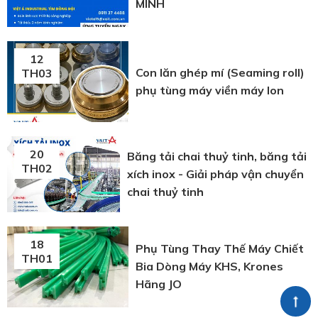
MINH
12
Con lăn ghép mí (Seaming roll)
TH03
phụ tùng máy viền máy lon
20
Băng tải chai thuỷ tinh, băng tải
TH02
xích inox - Giải pháp vận chuyển
chai thuỷ tinh
18
Phụ Tùng Thay Thế Máy Chiết
TH01
Bia Dòng Máy KHS, Krones
Hãng JO