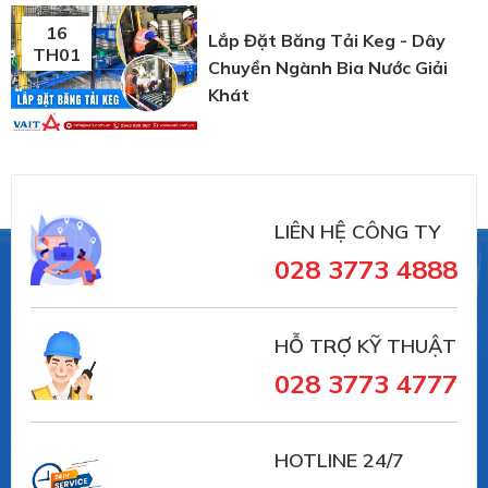
16
Lắp Đặt Băng Tải Keg - Dây
TH01
Chuyền Ngành Bia Nước Giải
Khát
LIÊN HỆ CÔNG TY
028 3773 4888
HỖ TRỢ KỸ THUẬT
028 3773 4777
HOTLINE 24/7