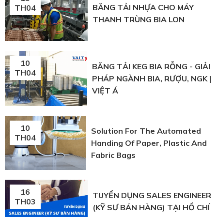
BĂNG TẢI NHỰA CHO MÁY
TH04
THANH TRÙNG BIA LON
10
BĂNG TẢI KEG BIA RỖNG - GIẢI
TH04
PHÁP NGÀNH BIA, RƯỢU, NGK |
VIỆT Á
10
Solution For The Automated
TH04
Handing Of Paper, Plastic And
Fabric Bags
16
TUYỂN DỤNG SALES ENGINEER
TH03
(KỸ SƯ BÁN HÀNG) TẠI HỒ CHÍ