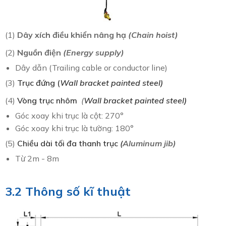
(1)
Dây xích điều khiển nâng hạ
(Chain hoist)
(2)
Nguồn điện
(Energy supply)
Dây dẫn (Trailing cable or conductor line)
(3)
Trục đứng (
Wall bracket painted steel)
(4)
Vòng trục nhôm
(
Wall bracket painted steel)
Góc xoay khi trục là cột: 270°
Góc xoay khi trục là tường: 180°
(5)
Chiều dài tối đa thanh trục
(
Aluminum jib)
Từ 2m - 8m
3.2 Thông số kĩ thuật