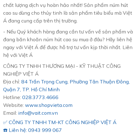
chất lượng dịch vụ hoàn hảo nhất! Sản phẩm núm hút
cao su dùng cho thủy tinh là sản phẩm tiêu biểu mà Việt
Á đang cung cấp trên thị trường.
- Nếu Quý khách hàng đang cần tư vấn về sản phẩm và
đang băn khoăn núm hút cao su mua ở đâu? Hãy liên hệ
ngay với Việt Á để được hỗ trợ tư vấn kịp thời nhất. Liên
hệ với Việt Á
CÔNG TY TNHH THƯƠNG MẠI - KỸ THUẬT CÔNG
NGHIỆP VIỆT Á
Địa chỉ:
84 Trần Trọng Cung, Phường Tân Thuận Đông,
Quận 7, TP. Hồ Chí Minh
Hotline:
028.3773.4666
Website:
www.shopvieta.com
Email:
info@vait.com.vn
✅ CÔNG TY TNHH TM-KT CÔNG NGHIỆP VIỆT Á
☎️ Liên hệ: 0943 999 067