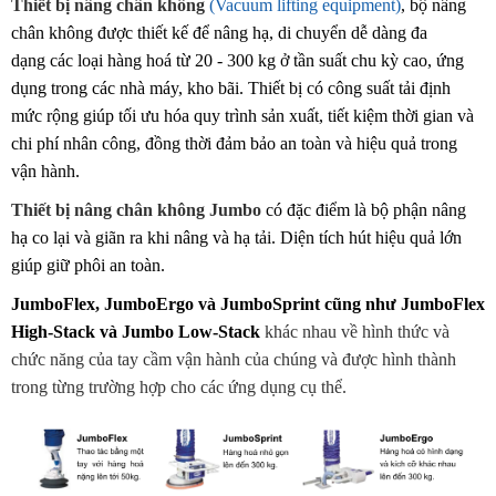
Thiết bị nâng chân không
(Vacuum lifting equipment)
, bộ nâng
chân không được thiết kế để nâng hạ, di chuyển dễ dàng
đa
dạng
các loại hàng hoá từ 20 - 300 kg ở tần suất chu kỳ cao, ứng
dụng trong các nhà máy, kho bãi. Thiết bị có công suất tải định
mức rộng giúp tối ưu hóa quy trình sản xuất, tiết kiệm thời gian và
chi phí nhân công, đồng thời đảm bảo an toàn và hiệu quả trong
vận hành.
Thiết bị nâng chân không
Jumbo
có đặc điểm là bộ phận nâng
hạ co lại và giãn ra khi nâng và hạ tải.
Diện tích hút hiệu quả lớn
giúp giữ phôi an toàn.
JumboFlex, JumboErgo và JumboSprint cũng như JumboFlex
High-Stack và Jumbo Low-Stack
khác nhau về hình thức và
chức năng của tay cầm vận hành của chúng và được hình thành
trong từng trường hợp cho các ứng dụng cụ thể.