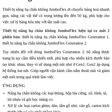
Thiết bị nâng hạ chân không JumboFlex di chuyển hàng hoá nhanh
gọn, nâng các vật thể có trọng lượng lên đến 50 kg, phù hợp cho
việc xử lý hàng hóa nhẹ với tần suất cao.
Thiết bị nâng hạ chân không JumboFlex hiện tại ra mắt 2
phiên bản
: thiết bị nâng hạ chân không JumboFlex Generation 1,
thiết bị nâng hạ chân không JumboFlex Generation 2.
Tuy nhiên đối với dòng JumboFlex Generation 2: bộ nâng được
trang bị tay cầm điều khiển mới, phù hợp cho nhiều kích thước bàn
tay khác nhau, thay vì sử dụng một nút như ở Gen1, Gen2 áp dụng
hệ thống hai nút. Giúp người vận hành cầm nắm thoải mái và giảm
mệt mỏi trong quá trình làm việc.
ỨNG DỤNG
Nâng hạ chân không các loại thùng, hộp bìa cứng, xô, bình, tủ,
túi nhựa và gói bọc màng co.
Xử lý các loại carton ghim, dán, tấm gỗ nhỏ, ván gỗ, carton kích
thước lớn và các phôi phẳng khác.