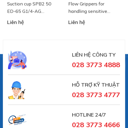
Suction cup SPB2 50
Flow Grippers for
ED-65 G1/4-AG
handling sensitive
- 10.01.06.03461 - Núm
components
Liên hệ
Liên hệ
hút chân không Schmalz
LIÊN HỆ CÔNG TY
028 3773 4888
#10.01.06.02856 #SCHG00002059
HỖ TRỢ KỸ THUẬT
##numhutchankhong #schmalz #phukiennang
028 3773 4777
#mayhotronangtrongluc #numhutchankhong #vait
#vieta #giachutchankhong
#thietbinangcongnghiep
HOTLINE 24/7
--------
028 3773 4666