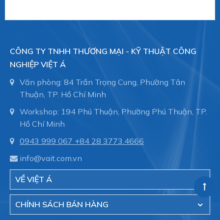
Schmalz
là Nhà cung cấp Thiết bị chân không
hàng đầu thế giới với 109 năm kinh nghiệm.
Schmalz cung cấp giải pháp hiệu quả trong lĩnh tự
CÔNG TY TNHH THƯƠNG MẠI - KỸ THUẬT CÔNG
động hóa, nâng chân không và công nghệ kẹp
NGHIỆP VIỆT Á
phôi gỗ trong máy CNC.
Văn phòng: 84 Trần Trọng Cung, Phường Tân
Việt Á
là đại diện ủy quyền của hãng Schmalz -
Thuận, TP. Hồ Chí Minh
Germany tại Việt Nam
Workshop: 194 Phú Thuận, Phường Phú Thuận, TP.
Hồ Chí Minh
Online Shop Schmalz
-
núm hút chân không,
Giác hút chân không Schmalz, Suction
0943 999 067
+84 28 3773.4666
cup, Chụp hút Schmalz
trong dây chuyền tự động
info@vait.com.vn
hóa. Hỗ trợ nhiều mảng khác nhau:
VỀ VIỆT Á
Suction Cups for Food
CHÍNH SÁCH BÁN HÀNG
Suction Cups for Handling Glass