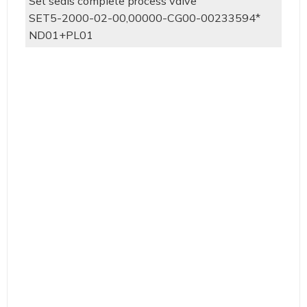
Set seals complete process valve
SET5-2000-02-00,00000-CG00-00233594*
ND01+PL01