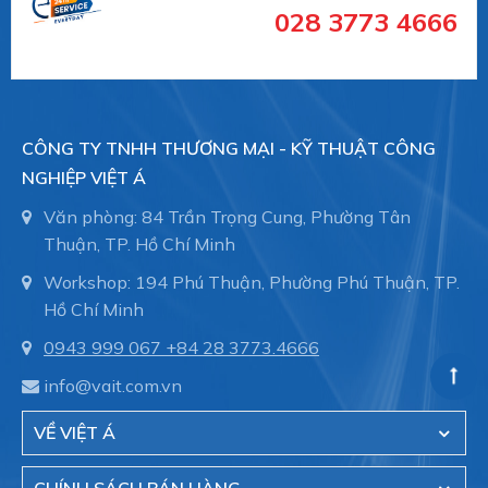
028 3773 4666
CÔNG TY TNHH THƯƠNG MẠI - KỸ THUẬT CÔNG
NGHIỆP VIỆT Á
Văn phòng: 84 Trần Trọng Cung, Phường Tân
Thuận, TP. Hồ Chí Minh
Workshop: 194 Phú Thuận, Phường Phú Thuận, TP.
Hồ Chí Minh
0943 999 067
+84 28 3773.4666
info@vait.com.vn
VỀ VIỆT Á
#10.01.06.00340 #SCHG00000533