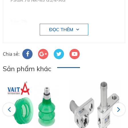
FSGA 78 NK-45 G1/4-AG
Size: 78
ĐỌC THÊM
Number of folds: 1.5
Chia sẻ:
Suction cup material: Natural Rubber NK
Sản phẩm khác
Material hardness: 45 °Sh
Nipple material: Aluminium
Previous
Next