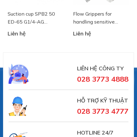
Vacuum connection: G1/4"-M
Suction cup SPB2 50
Flow Grippers for
ED-65 G1/4-AG
handling sensitive
- 10.01.06.03461 - Núm
components
Liên hệ
Liên hệ
hút chân không Schmalz
LIÊN HỆ CÔNG TY
028 3773 4888
HỖ TRỢ KỸ THUẬT
028 3773 4777
HOTLINE 24/7