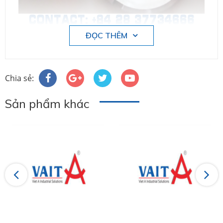
CÔNG TY TNHH THƯƠNG MẠI - KỸ THUẬT
ĐỌC THÊM
CÔNG NGHIỆP VIỆT Á
chuyên cung cấp đầu bấm
ống công nghiệp nhập khẩu từ Châu Âu
DN50, DN25
Chia sẻ:
Độ dày ống: 6mm, 7mm, 9,mm, 10mm
Sản phẩm khác
- Liên hệ Việt Á để được hỗ trợ tư vấn
CÔNG TY TNHH THƯƠNG MẠI - KỸ THUẬT
CÔNG NGHIỆP VIỆT Á
Địa chỉ:
84 Trần Trọng Cung, Phường Tân Thuận
Đông, Quận 7, TP. Hồ Chí Minh
Previous
Next
Hotline:
028.3773.4666
Website:
www.shopvieta.com
Email:
info@vait.com.vn