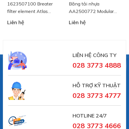
1623507100 Breater
Băng tải nhựa
filter element Atlas
AA2500772 Modular
Copco
Belt System Plast
Liên hệ
Liên hệ
LIÊN HỆ CÔNG TY
028 3773 4888
HỖ TRỢ KỸ THUẬT
028 3773 4777
HOTLINE 24/7
028 3773 4666