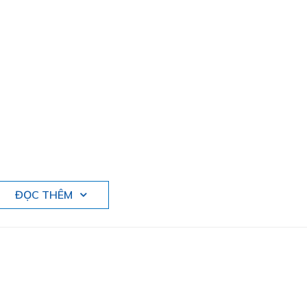
s)
ĐỌC THÊM
0
bolt flanged housing units, cast iron, centring spigot, eccent