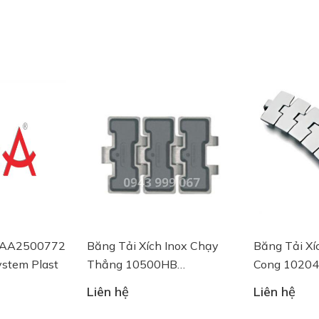
00772
Băng Tải Xích Inox Chạy
Băng Tải Xích Ino
last
Thẳng 10500HB
Cong 10204 SSE8
SSER815-K325HBVG
K750 System Plast
Liên hệ
Liên hệ
System Plast