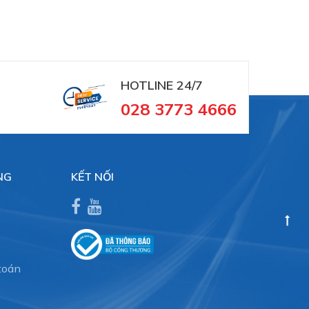
HOTLINE 24/7
028 3773 4666
NG
KẾT NỐI
toán