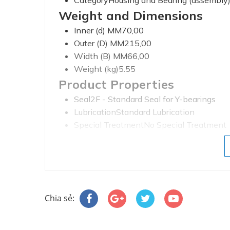
Weight and Dimensions
Inner (d) MM70,00
Outer (D) MM215,00
Width (B) MM66,00
Weight (kg)5.55
Product Properties
Seal2F - Standard Seal for Y-bearings
LubricationStandard Lubrication
Special TreatmentNo Special Treatment
Data from Schaeffler (media
Radial Static Load Rating C0r (N)44000
Radial Dynamic Load Rating Cr (N)6600
ECLASS number23-05-16-02
ECLASS2 number23-05-16-02
Chia sẻ:
Medias descriptionHousing units RME, four-
locking collar, R seals