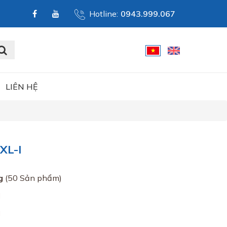
Hotline:
0943.999.067
LIÊN HỆ
XL-I
g
(50 Sản phẩm)
I
I