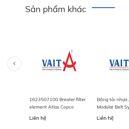
Sản phẩm khác
Previous
G
1623507100 Breater filter
Băng tải nhựa AA25
 60
element Atlas Copco
Modular Belt System P
Liên hệ
Liên hệ