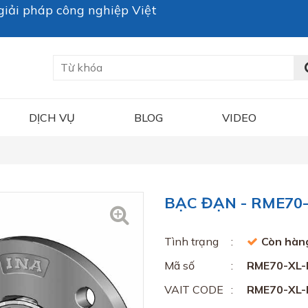
iải pháp công nghiệp Việt
DỊCH VỤ
BLOG
VIDEO
BẠC ĐẠN - RME70-
Tình trạng
Còn hàn
Mã số
RME70-XL-
VAIT CODE
RME70-XL-