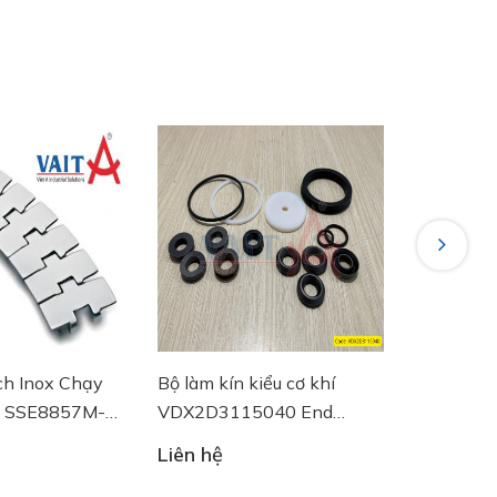
Next
x Chạy
Bộ làm kín kiểu cơ khí
Đồng hồ đo lưu 
857M-
VDX2D3115040 End
DN100 RIF100
Armaturen
Riels
Liên hệ
Liên hệ