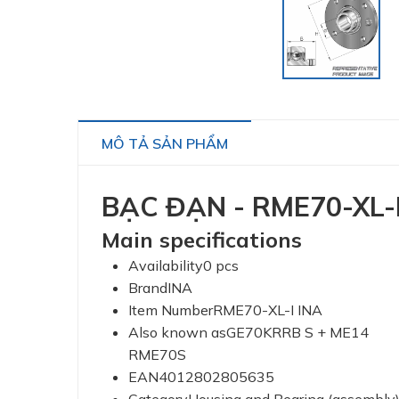
MÔ TẢ SẢN PHẨM
BẠC ĐẠN - RME70-XL-
Main specifications
Availability0 pcs
BrandINA
Item NumberRME70-XL-I INA
Also known asGE70KRRB S + ME14
RME70S
EAN4012802805635
CategoryHousing and Bearing (assembly