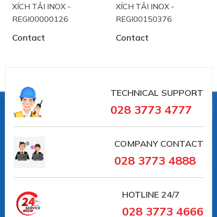
XÍCH TẢI INOX -
XÍCH TẢI INOX -
REGI00000126
REGI00150376
Contact
Contact
#REGI00000128 #XÍCH TẢI INOX -
REGI00000128 ##numhutchankhong #schmalz
#phukiennang #mayhotronangtrongluc
#numhutchankhong #vait #vieta
TECHNICAL SUPPORT
#giachutchankhong #thietbinangcongnghiep
028 3773 4777
COMPANY CONTACT
028 3773 4888
HOTLINE
24/7
028 3773 4666