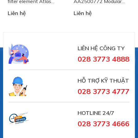
filter element Atlas
AA2500772 Modular
Pilot air supply port
Copco
Belt System Plast
Internal
Liên hệ
Liên hệ
Flow direction
Non-reversible
Symbol
LIÊN HỆ CÔNG TY
00991005
028 3773 4888
Lap
Overlap
HỖ TRỢ KỸ THUẬT
Changeover time
028 3773 4777
16 ms
Max. positive test pulse with 0 signal
HOTLINE 24/7
2200 µs
028 3773 4666
Max. negative test pulse on 1 signal