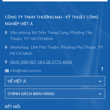
3700 µs
Operating medium
CÔNG TY TNHH THƯƠNG MẠI - KỸ THUẬT CÔNG
Compressed air as per ISO 8573-1:2010 [7:4:4]
NGHIỆP VIỆT Á
Information on operating and pilot media
Văn phòng: 84 Trần Trọng Cung, Phường Tân
Operation with oil lubrication possible (required for
Thuận, TP. Hồ Chí Minh
further use)
Workshop: 194 Phú Thuận, Phường Phú Thuận, TP.
Vibration resistance
Hồ Chí Minh
Transport application test with severity level 1 as
0943 999 067
+84 28 3773.4666
per FN 942017-4 and EN 60068-2-6
info@vait.com.vn
Shock resistance
VỀ VIỆT Á
Shock test with severity level 2 as per FN
942017-5 and EN 60068-2-27
CHÍNH SÁCH BÁN HÀNG
Temperature of medium
KẾT NỐI
-10 °C ... 60 °C