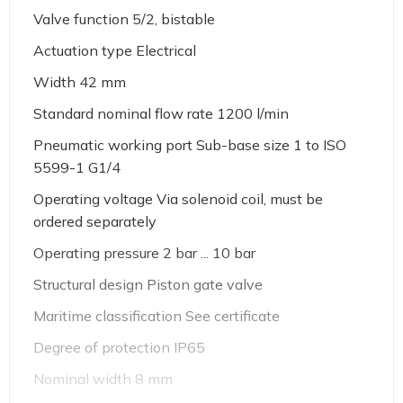
Valve function 5/2, bistable
Actuation type Electrical
Width 42 mm
Standard nominal flow rate 1200 l/min
Pneumatic working port Sub-base size 1 to ISO
5599-1 G1/4
Operating voltage Via solenoid coil, must be
ordered separately
Operating pressure 2 bar ... 10 bar
Structural design Piston gate valve
Maritime classification See certificate
Degree of protection IP65
Nominal width 8 mm