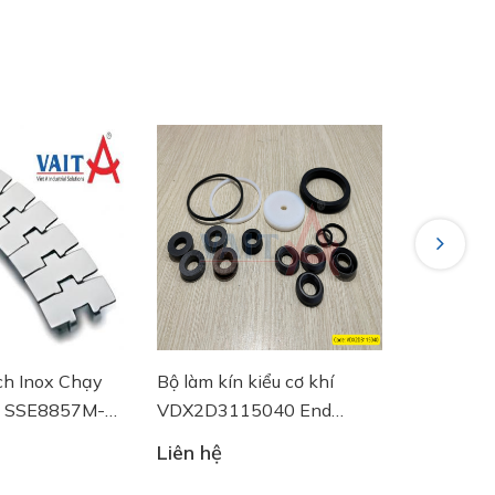
Next
ch Inox Chạy
Bộ làm kín kiểu cơ khí
Đồng hồ đ
4 SSE8857M-
VDX2D3115040 End
DN100 R
 Plast
Armaturen
Riels
Liên hệ
Liên hệ