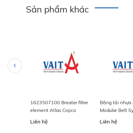
Sản phẩm khác
Previous
EO NÓNG
1623507100 Breater filter
Băng tải nhự
AN EV 60
element Atlas Copco
Modular Belt S
Liên hệ
Liên hệ