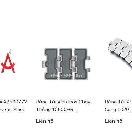
a AA2500772
Băng Tải Xích Inox Chạy
Băng Tải Xí
ystem Plast
Thẳng 10500HB
Cong 1020
SSER815-K325HBVG
K750 System
Liên hệ
Liên hệ
System Plast