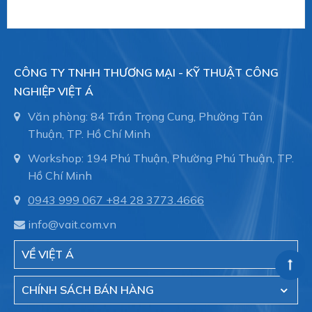
nhà xưởng.
CÔNG TY TNHH THƯƠNG MẠI - KỸ THUẬT CÔNG
- Đóng tàu, ống dẫn trong thân tàu, bảo trì đường
NGHIỆP VIỆT Á
ống.
Văn phòng: 84 Trần Trọng Cung, Phường Tân
Thuận, TP. Hồ Chí Minh
Việt Á hiện là đại diện cũa hãng Straub - Thụy sĩ
Workshop: 194 Phú Thuận, Phường Phú Thuận, TP.
tại Việt Nam.
Hồ Chí Minh
0943 999 067
+84 28 3773.4666
info@vait.com.vn
CÔNG TY TNHH THƯƠNG MẠI - KỸ THUẬT
CÔNG NGHIỆP VIỆT Á
VỀ VIỆT Á
Hotline:
028.3773.4666
CHÍNH SÁCH BÁN HÀNG