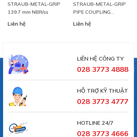
STRAUB-METAL-GRIP
STRAUB-METAL-GRIP
139.7 mm NBR/ss
PIPE COUPLING
STRAUB 88.9 mm
Liên hệ
Liên hệ
Straub
là nhà sản xuất thiết bị khớp nối ống và
NBR/ss
xử lý sự cố đường ống đến từ Thụy Sĩ. Straub đã có
trên 30 năm trong lĩnh vực sản xuất và cung ứng
trong lĩnh vực sử dụng khớp nối đường ống:
LIÊN HỆ CÔNG TY
028 3773 4888
- Lĩnh vực đường ống xử lý nước thải, đường cống
ngầm.
HỖ TRỢ KỸ THUẬT
028 3773 4777
- Hệ thống dẫn nước trong nhà máy sản xuất.
HOTLINE 24/7
028 3773 4666
- Hệ thông phòng cháy chữa cháy trong tòa nhà,