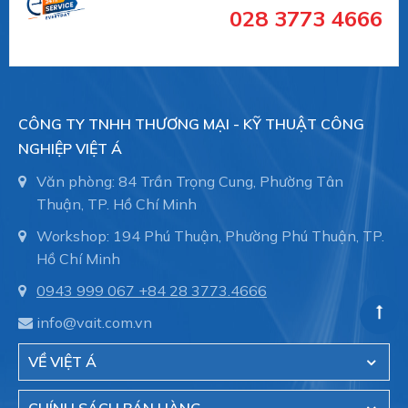
#10.01.06.00144 #SCHG00000706
028 3773 4666
#numhutchankhong #schmalz #phukiennang
#mayhotronangtrongluc #numhutchankhong #vait
#vieta
--------
CÔNG TY TNHH THƯƠNG MẠI - KỸ THUẬT CÔNG
NGHIỆP VIỆT Á
Văn phòng: 84 Trần Trọng Cung, Phường Tân
Thuận, TP. Hồ Chí Minh
Schmalz
là Nhà cung cấp Thiết bị chân không
hàng đầu thế giới với 109 năm kinh nghiệm.
Workshop: 194 Phú Thuận, Phường Phú Thuận, TP.
Schmalz cung cấp giải pháp hiệu quả trong lĩnh tự
Hồ Chí Minh
động hóa, nâng chân không và công nghệ kẹp
0943 999 067
+84 28 3773.4666
phôi gỗ trong máy CNC.
info@vait.com.vn
VỀ VIỆT Á
Việt Á
là đại diện ủy quyền của hãng Schmalz -