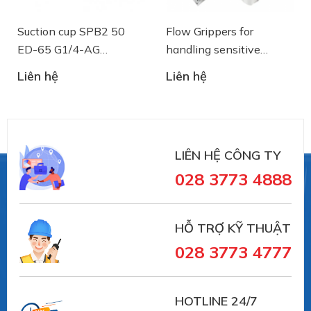
Suction cup SPB2 50
Flow Grippers for
ED-65 G1/4-AG
handling sensitive
- 10.01.06.03461 - Núm
components
Liên hệ
Liên hệ
hút chân không Schmalz
LIÊN HỆ CÔNG TY
028 3773 4888
HỖ TRỢ KỸ THUẬT
028 3773 4777
HOTLINE 24/7