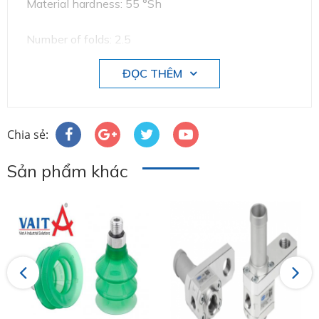
Material hardness: 55 °Sh
Number of folds: 2.5
ĐỌC THÊM
Chia sẻ:
Sản phẩm khác
Previous
Next