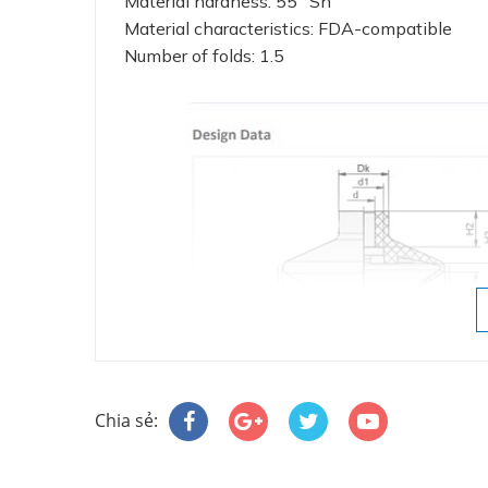
Material hardness: 55 °Sh
Material characteristics: FDA-compatible
Number of folds: 1.5
Chia sẻ: