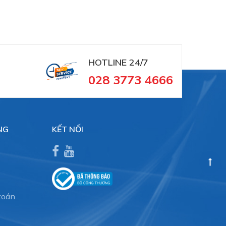
HOTLINE 24/7
028 3773 4666
NG
KẾT NỐI
toán