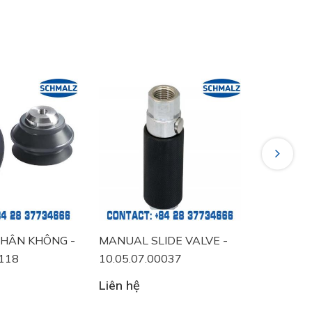
Next
ÂN KHÔNG -
MANUAL SLIDE VALVE -
VACUUM S
18
10.05.07.00037
10.06.02.
Liên hệ
Liên hệ