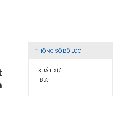
THÔNG SỐ BỘ LỌC
t
XUẤT XỨ
Đức
m