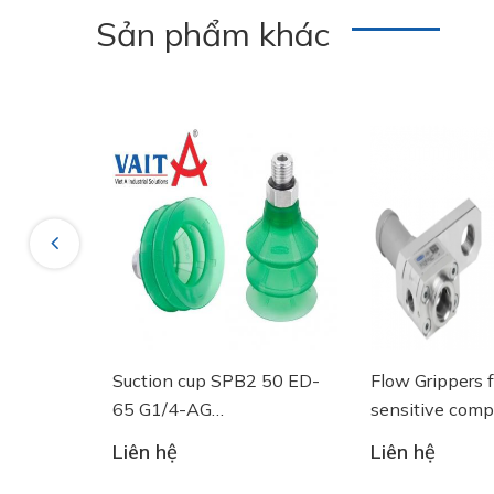
Sản phẩm khác
Previous
g tròn
Suction cup SPB2 50 ED-
Flow Grippers fo
GF 125
65 G1/4-AG
sensitive compo
- 10.01.06.03461 - Núm
Liên hệ
Liên hệ
hút chân không Schmalz