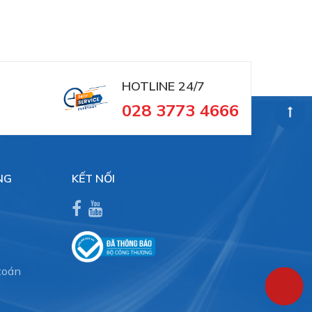
HOTLINE 24/7
028 3773 4666
NG
KẾT NỐI
toán