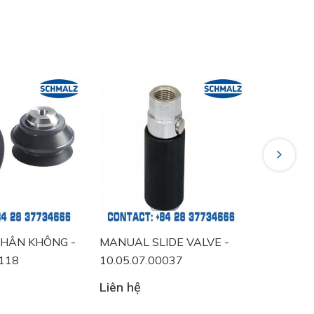
Next
ÂN KHÔNG -
MANUAL SLIDE VALVE -
VACUUM S
18
10.05.07.00037
10.06.02.
Liên hệ
Liên hệ