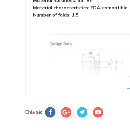
Material hardness: 55 °Sh
Material characteristics: FDA-compatible
Number of folds: 1.5
Chia sẻ: