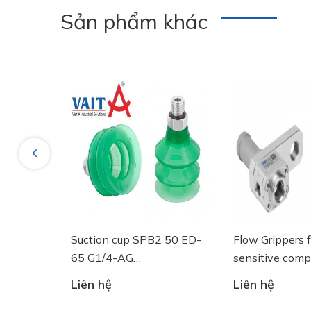
Sản phẩm khác
Previous
g tròn
Suction cup SPB2 50 ED-
Flow Grippers fo
GF 125
65 G1/4-AG
sensitive compo
- 10.01.06.03461 - Núm
Liên hệ
Liên hệ
hút chân không Schmalz