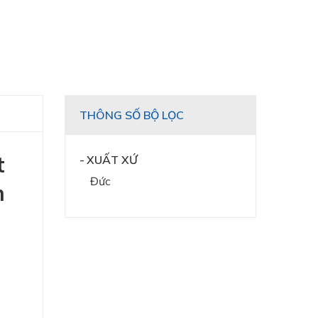
THÔNG SỐ BỘ LỌC
t
XUẤT XỨ
Đức
m