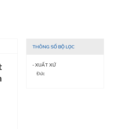
THÔNG SỐ BỘ LỌC
t
XUẤT XỨ
Đức
m