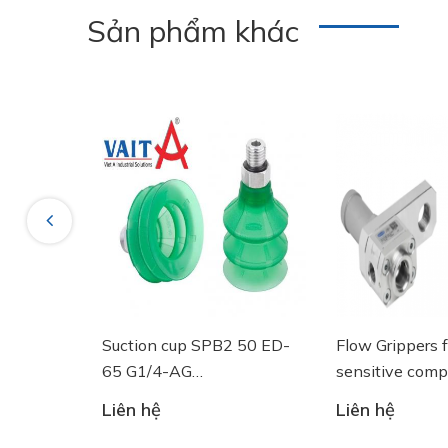
Sản phẩm khác
Previous
ng tròn
Suction cup SPB2 50 ED-
Flow Grippers 
SGF 125
65 G1/4-AG
sensitive com
- 10.01.06.03461 - Núm
Liên hệ
Liên hệ
hút chân không Schmalz