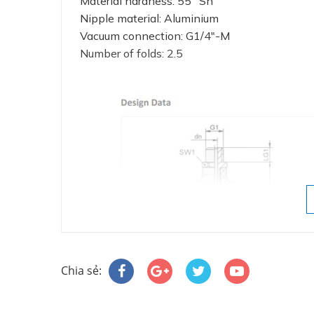
Material hardness: 55 °Sh
Nipple material: Aluminium
Vacuum connection: G1/4"-M
Number of folds: 2.5
Chia sẻ: