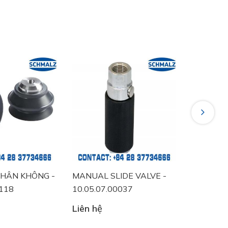
Next
HÂN KHÔNG -
MANUAL SLIDE VALVE -
VACUUM 
0118
10.05.07.00037
10.06.02
Liên hệ
Liên hệ