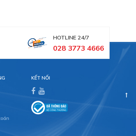
HOTLINE 24/7
028 3773 4666
NG
KẾT NỐI
toán