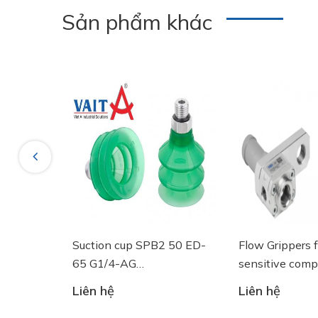
Sản phẩm khác
Previous
Suction cup SPB2 50 ED-
Flow Grippers for handling
65 G1/4-AG
sensitive components
- 10.01.06.03461 - Núm
Liên hệ
Liên hệ
hút chân không Schmalz