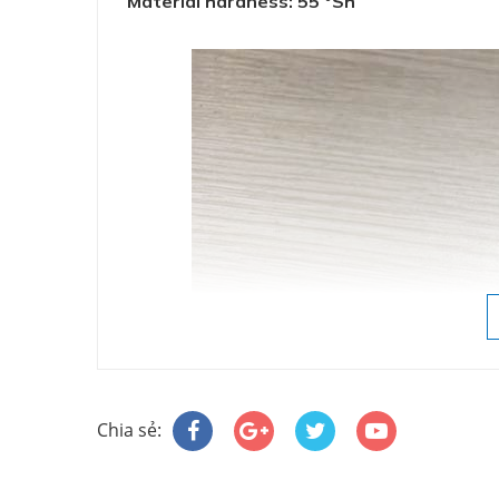
Material hardness: 55 °Sh
Chia sẻ: