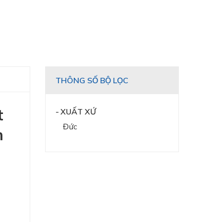
THÔNG SỐ BỘ LỌC
t
XUẤT XỨ
Đức
m