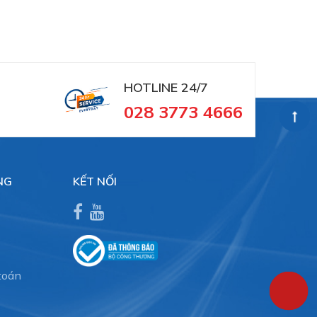
HOTLINE 24/7
028 3773 4666
NG
KẾT NỐI
toán