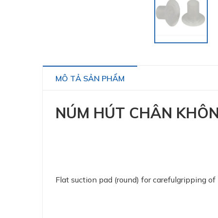
MÔ TẢ SẢN PHẨM
NÚM HÚT CHÂN KHÔNG 
Flat suction pad (round) for carefulgripping o