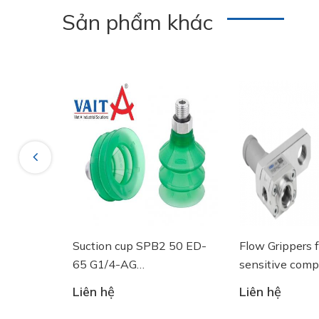
Sản phẩm khác
Previous
 50 ED-
Flow Grippers for handling
SPRING PLUN
sensitive components
10.01.02.0057
 - Núm
Liên hệ
Liên hệ
Schmalz