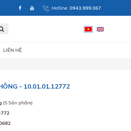
Hotline:
0943.999.067
LIÊN HỆ
NG - 10.01.01.12772
g
(5 Sản phẩm)
2772
0682