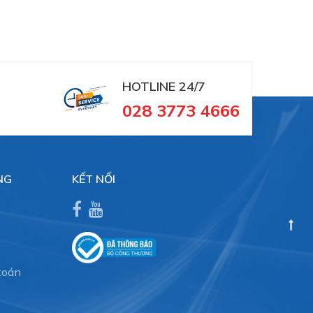
HOTLINE 24/7
028 3773 4666
NG
KẾT NỐI
toán