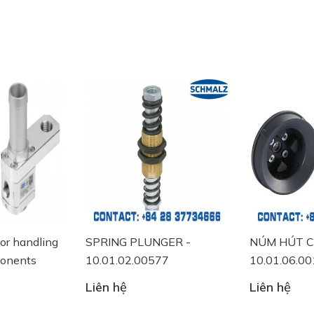
GER -
NÚM HÚT CHÂN KHÔNG -
MANUAL SL
7
10.01.06.00118
10.05.07.0
Liên hệ
Liên hệ