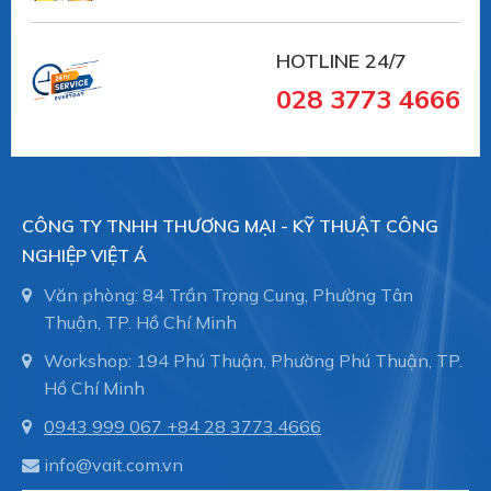
HOTLINE 24/7
028 3773 4666
Flat suction pad (round) for carefulgripping of
paper, plastic film, etc.SGP 15 SI-50 N016
CÔNG TY TNHH THƯƠNG MẠI - KỸ THUẬT CÔNG
Size: 15 Suction-pad
NGHIỆP VIỆT Á
Văn phòng: 84 Trần Trọng Cung, Phường Tân
Thuận, TP. Hồ Chí Minh
Material: Silicone SI 50±5ShA
Workshop: 194 Phú Thuận, Phường Phú Thuận, TP.
Hồ Chí Minh
Material characteristics: FDA-compatible
0943 999 067
+84 28 3773.4666
info@vait.com.vn