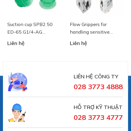
Suction cup SPB2 50
Flow Grippers for
ED-65 G1/4-AG
handling sensitive
- 10.01.06.03461 - Núm
components
Liên hệ
Liên hệ
hút chân không Schmalz
LIÊN HỆ CÔNG TY
028 3773 4888
HỖ TRỢ KỸ THUẬT
028 3773 4777