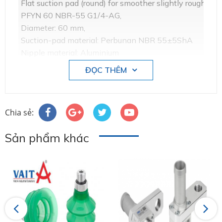
Flat suction pad (round) for smoother slightly rough sur
PFYN 60 NBR-55 G1/4-AG,
Diameter: 60 mm,
Suction-pad material: Perbunan NBR 55±5ShA
Nipple material: Aluminium
Vacuum connection:G1/4""-M#10.01.01.00148 #SCH
ĐỌC THÊM
Chia sẻ:
Sản phẩm khác
Previous
Next