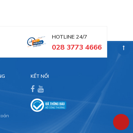
HOTLINE 24/7
028 3773 4666
NG
KẾT NỐI
toán