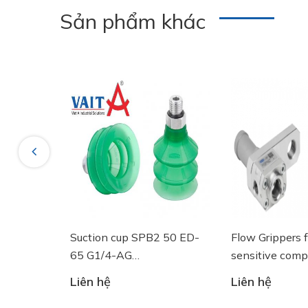
Sản phẩm khác
Nitrile rubber NBR Material hardness: 55 °Sh
Previous
Nipple material: Aluminium Vacuum connect
ng tròn
Suction cup SPB2 50 ED-
Flow Grippers 
SGF 125
65 G1/4-AG
sensitive com
#SCHG00000225
- 10.01.06.03461 - Núm
Liên hệ
Liên hệ
hút chân không Schmalz