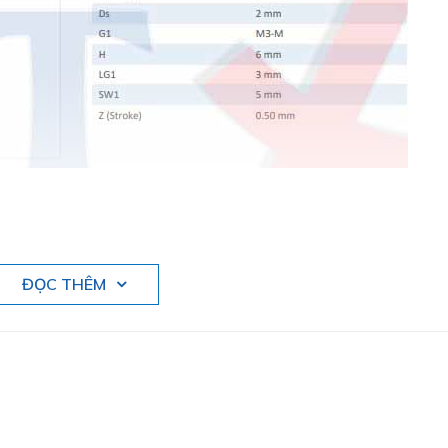
ĐỌC THÊM
 rough surfaces
terial: