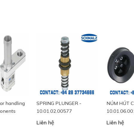
ion: M3-M#10.01.01.00276
for handling
SPRING PLUNGER -
NÚM HÚT C
ponents
10.01.02.00577
10.01.06.0
Liên hệ
Liên hệ