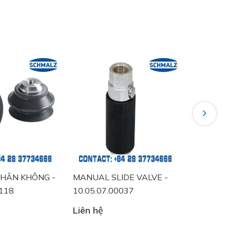
Next
HÂN KHÔNG -
MANUAL SLIDE VALVE -
VACUUM 
0118
10.05.07.00037
10.06.02
Liên hệ
Liên hệ