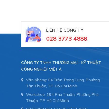
#numhutchankhong #schmalz
LIÊN HỆ CÔNG TY
028 3773 4888
CÔNG TY TNHH THƯƠNG MẠI - KỸ THUẬT
CÔNG NGHIỆP VIỆT Á
Văn phòng: 84 Trần Trọng Cung, Phường
Tân Thuận, TP. Hồ Chí Minh
Workshop: 194 Phú Thuận, Phường Phú
Thuận, TP. Hồ Chí Minh
0943 999 067
+84 28 3773.4666