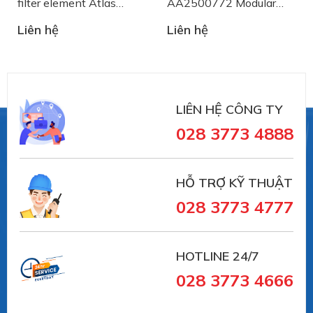
filter element Atlas
AA2500772 Modular
Copco
Belt System Plast
Liên hệ
Liên hệ
LIÊN HỆ CÔNG TY
028 3773 4888
HỖ TRỢ KỸ THUẬT
028 3773 4777
HOTLINE 24/7
028 3773 4666