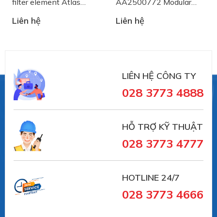
filter element Atlas
AA2500772 Modular
Copco
Belt System Plast
Liên hệ
Liên hệ
LIÊN HỆ CÔNG TY
028 3773 4888
HỖ TRỢ KỸ THUẬT
028 3773 4777
HOTLINE 24/7
028 3773 4666