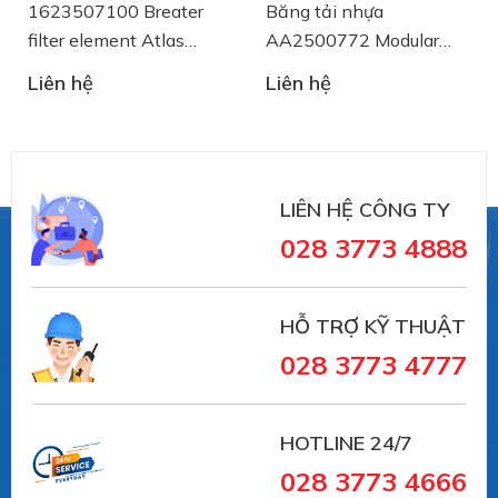
1623507100 Breater
Băng tải nhựa
filter element Atlas
AA2500772 Modular
Copco
Belt System Plast
Liên hệ
Liên hệ
LIÊN HỆ CÔNG TY
028 3773 4888
HỖ TRỢ KỸ THUẬT
028 3773 4777
HOTLINE 24/7
028 3773 4666