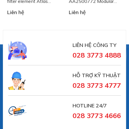
filter element Atlas
AA2500772 Modular
Copco
Belt System Plast
Liên hệ
Liên hệ
LIÊN HỆ CÔNG TY
028 3773 4888
HỖ TRỢ KỸ THUẬT
028 3773 4777
HOTLINE 24/7
028 3773 4666