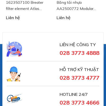
23507100 Breater
Băng tải nhựa
Băng 
ter element Atlas
AA2500772 Modular
Chạy
pco
Belt System Plast
SSER
ên hệ
Liên hệ
Liên 
Syste
LIÊN HỆ CÔNG TY
028 3773 4888
HỖ TRỢ KỸ THUẬT
028 3773 4777
HOTLINE 24/7
028 3773 4666