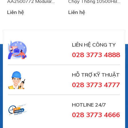
AA2500772 Modular
Chạy Thẳng 10500HB
Belt System Plast
SSER815-K325HBVG
Liên hệ
Liên hệ
System Plast
LIÊN HỆ CÔNG TY
028 3773 4888
HỖ TRỢ KỸ THUẬT
028 3773 4777
HOTLINE 24/7
028 3773 4666