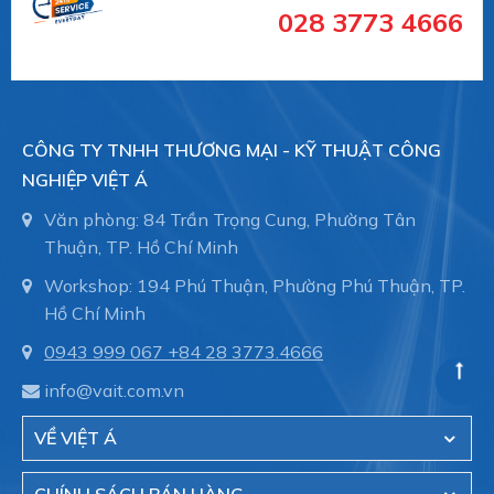
028 3773 4666
Schmalz
là Nhà cung cấp Thiết bị chân không
hàng đầu thế giới với 109 năm kinh nghiệm.
Schmalz cung cấp giải pháp hiệu quả trong lĩnh tự
động hóa, nâng chân không và công nghệ kẹp
CÔNG TY TNHH THƯƠNG MẠI - KỸ THUẬT CÔNG
phôi gỗ trong máy CNC.
NGHIỆP VIỆT Á
Việt Á
là đại diện ủy quyền của hãng Schmalz -
Văn phòng: 84 Trần Trọng Cung, Phường Tân
Germany tại Việt Nam
Thuận, TP. Hồ Chí Minh
Workshop: 194 Phú Thuận, Phường Phú Thuận, TP.
Online Shop Schmalz
-
núm hút chân không,
Hồ Chí Minh
Giác hút chân không Schmalz, Suction
0943 999 067
+84 28 3773.4666
cup, Chụp hút Schmalz
trong dây chuyền tự động
hóa. Hỗ trợ nhiều mảng khác nhau:
info@vait.com.vn
Suction Cups for Food
VỀ VIỆT Á
Suction Cups for Handling Glass