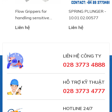
Flow Grippers for
SPRING PLUNGER -
handling sensitive
10.01.02.00577
components
Liên hệ
Liên hệ
LIÊN HỆ CÔNG TY
028 3773 4888
#10.01.06.02723 #SCHG00001686
HỖ TRỢ KỸ THUẬT
##numhutchankhong #schmalz #phukiennang
#mayhotronangtrongluc #numhutchankhong #vait
028 3773 4777
#vieta #giachutchankhong
#thietbinangcongnghiep
HOTLINE 24/7
--------