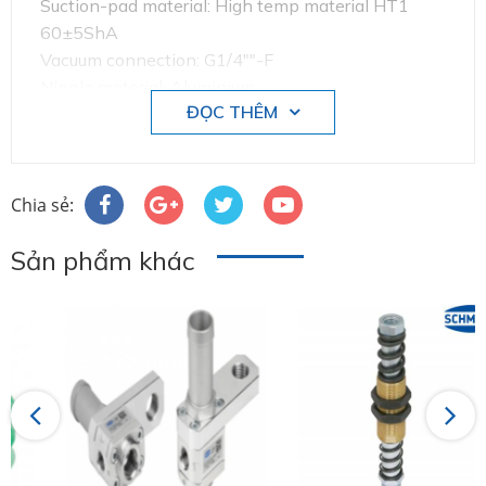
Suction-pad material: High temp material HT1
60±5ShA
Vacuum connection: G1/4""-F
Nipple material: Aluminium
ĐỌC THÊM
Chia sẻ:
Sản phẩm khác
Previous
Next