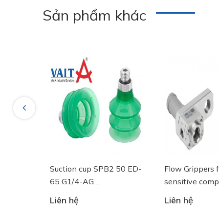
Sản phẩm khác
Previous
p SPB2 50 ED-
Flow Grippers for handling
SPRING 
G
sensitive components
10.01.0
.03461 - Núm
Liên hệ
Liên hệ
hông Schmalz