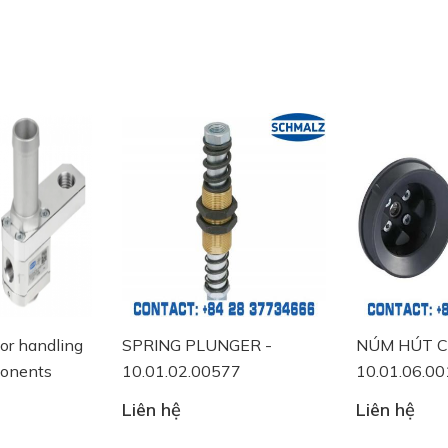
PLUNGER -
NÚM HÚT CHÂN KHÔNG -
MANU
2.00577
10.01.06.00118
10.05
Liên hệ
Liên 