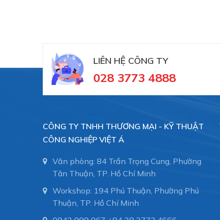
#10.01.06.01002 #SCHG00002398 ##numhu
LIÊN HỆ CÔNG TY
#numhutchankhong #vait #vieta #giachutch
028 3773 4888
--------
Schmalz
là Nhà cung cấp Thiết bị chân khôn
giải pháp hiệu quả trong lĩnh tự động hóa, 
CÔNG TY TNHH THƯƠNG MẠI - KỸ THUẬT
CÔNG NGHIỆP VIỆT Á
Việt Á
là đại diện ủy quyền của hãng Schm
Văn phòng: 84 Trần Trọng Cung, Phường
Online Shop Schmalz
-
núm hút chân không
Tân Thuận, TP. Hồ Chí Minh
Schmalz
trong dây chuyền tự động hóa. Hỗ t
Workshop: 194 Phú Thuận, Phường Phú
Thuận, TP. Hồ Chí Minh
Suction Cups for Food
0943 999 067
+84 28 3773.4666