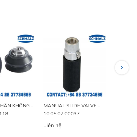
Next
AL SLIDE VALVE -
VACUUM SWITCH -
VA
.07.00037
10.06.02.00457
10.
hệ
Liên hệ
Liê