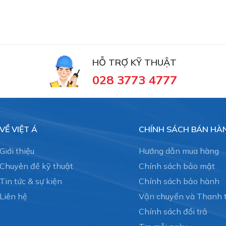
tchankhong #schmalz #phukiennang #mayhotronangtrong
HỖ TRỢ KỸ THUẬT
ankhong #thietbinangcongnghiep
028 3773 4777
g hàng đầu thế giới với 109 năm kinh nghiệm. Schmalz cung
nâng chân không và công nghệ kẹp phôi gỗ trong máy CNC.
VỀ VIỆT Á
CHÍNH SÁCH BÁN HÀ
alz - Germany tại Việt Nam
Giới thiệu
Hướng dẫn mua hàng
Chuyên đề kỹ thuật
Chính sách bảo mật
, Giác hút chân không Schmalz, Suction cup, Chụp hút
Tin tức & sự kiện
Chính sách bảo hành
rợ nhiều mảng khác nhau:
Liên hệ
Vận chuyển và Thanh 
Chính sách đổi trả