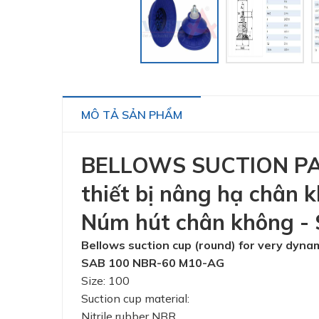
MÔ TẢ SẢN PHẨM
BELLOWS SUCTION PAD 
thiết bị nâng hạ chân k
Núm hút chân không -
Bellows suction cup (round) for very dyna
SAB 100 NBR-60 M10-AG
Size: 100
Suction cup material:
Nitrile rubber NBR