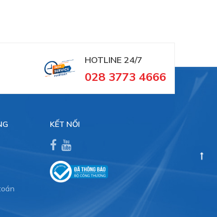
luc
HOTLINE 24/7
028 3773 4666
 cấp
NG
KẾT NỐI
toán