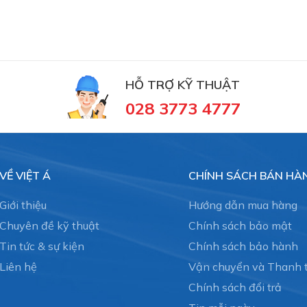
HỖ TRỢ KỸ THUẬT
028 3773 4777
VỀ VIỆT Á
CHÍNH SÁCH BÁN HÀ
Giới thiệu
Hướng dẫn mua hàng
Chuyên đề kỹ thuật
Chính sách bảo mật
Tin tức & sự kiện
Chính sách bảo hành
Liên hệ
Vận chuyển và Thanh 
Chính sách đổi trả
hankhong #schmalz #phukiennang #mayhotronangtronglu