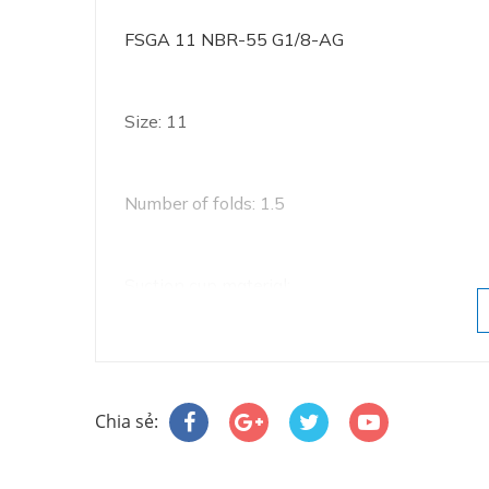
FSGA 11 NBR-55 G1/8-AG
Size: 11
Number of folds: 1.5
Suction cup material:
Nitrile rubber NBR
Chia sẻ:
Material hardness: 55 °Sh