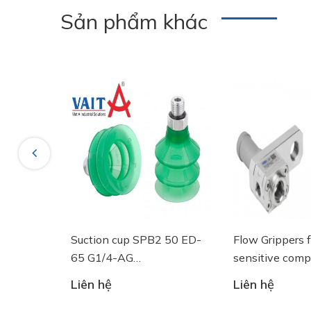
Sản phẩm khác
Nipple material: Aluminium
Vacuum connection: G1/8"-M
Previous
g tròn
Suction cup SPB2 50 ED-
Flow Grippers fo
GF 125
65 G1/4-AG
sensitive compo
- 10.01.06.03461 - Núm
Liên hệ
Liên hệ
hút chân không Schmalz