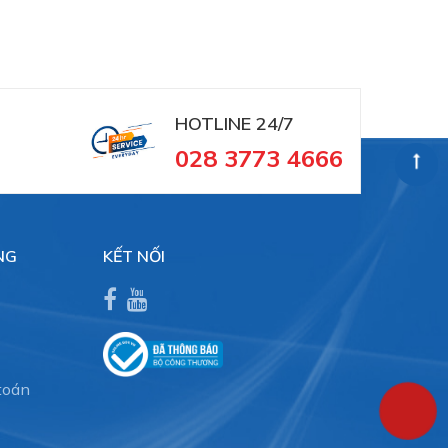
HOTLINE 24/7
028 3773 4666
NG
KẾT NỐI
toán
c