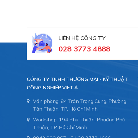
LIÊN HỆ CÔNG TY
028 3773 4888
CÔNG TY TNHH THƯƠNG MẠI - KỸ THUẬT
CÔNG NGHIỆP VIỆT Á
Văn phòng: 84 Trần Trọng Cung, Phường
Tân Thuận, TP. Hồ Chí Minh
Workshop: 194 Phú Thuận, Phường Phú
Thuận, TP. Hồ Chí Minh
#10.01.06.00075 #SCHG00002390 #numhutc
0943 999 067
+84 28 3773.4666