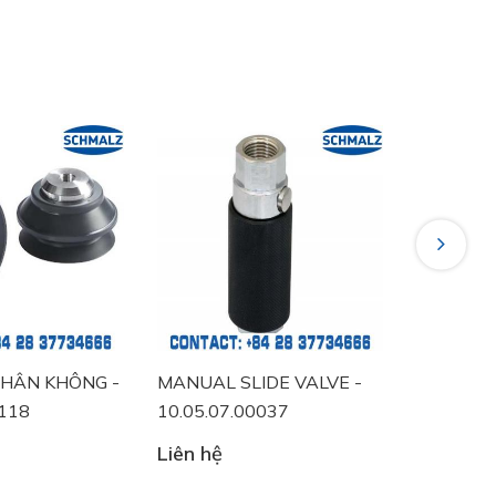
Next
ÂN KHÔNG -
MANUAL SLIDE VALVE -
VACUUM S
18
10.05.07.00037
10.06.02.
Liên hệ
Liên hệ