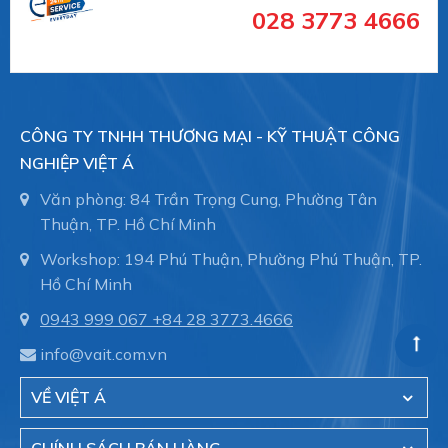
028 3773 4666
Germany tại Việt Nam
Online Shop Schmalz
-
núm hút chân không,
Giác hút chân không Schmalz, Suction
cup, Chụp hút Schmalz
trong dây chuyền tự động
CÔNG TY TNHH THƯƠNG MẠI - KỸ THUẬT CÔNG
hóa. Hỗ trợ nhiều mảng khác nhau:
NGHIỆP VIỆT Á
Suction Cups for Food
Văn phòng: 84 Trần Trọng Cung, Phường Tân
Thuận, TP. Hồ Chí Minh
Suction Cups for Handling Glass
Workshop: 194 Phú Thuận, Phường Phú Thuận, TP.
Hồ Chí Minh
Suction Cups for Handling Sheet Metal
0943 999 067
+84 28 3773.4666
Suction Cups for Handling Wood
info@vait.com.vn
Suction Cups for Packaging
VỀ VIỆT Á
Suction Cups for the Electronics Industry