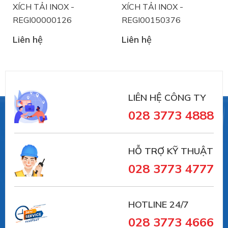
NOX -
XÍCH TẢI INOX -
XÍCH TẢI INO
0126
REGI00150376
REGI000000
Liên hệ
Liên hệ
#REGI00000014 #XÍCH TẢI NHỰA -
REGI00000014 ##numhutchankhong #schmalz
#phukiennang #mayhotronangtrongluc
LIÊN HỆ CÔNG TY
#numhutchankhong #vait #vieta
028 3773 4888
#giachutchankhong #thietbinangcongnghiep
HỖ TRỢ KỸ THUẬT
028 3773 4777
HOTLINE 24/7
028 3773 4666