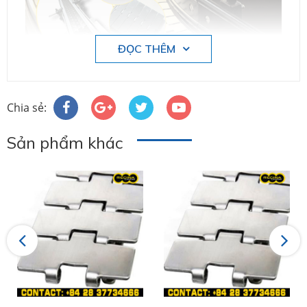
ĐỌC THÊM
Regina
là một trong những Nhà sản xuất và phát
triển hàng đầu thế giới về Băng tải, Xích tải và các
Chia sẻ:
phụ kiện truyền động đi kèm như: Nhông, thanh
nhựa dẫn hướng, Curves…
Sản phẩm khác
Việt Á hiện là đại diện ủy quyền hãng Regina -
Italy tại Việt Nam.
CÔNG TY TNHH THƯƠNG MẠI - KỸ THUẬT
CÔNG NGHIỆP VIỆT Á
Hotline:
028.3773.4666
Previous
Next
Website:
www.shopvieta.com