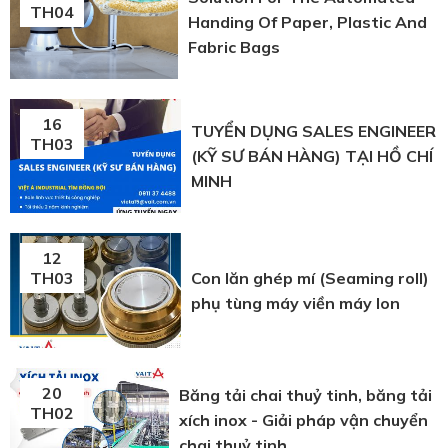
TH04
Handing Of Paper, Plastic And
Fabric Bags
16
TUYỂN DỤNG SALES ENGINEER
TH03
(KỸ SƯ BÁN HÀNG) TẠI HỒ CHÍ
MINH
12
Con lăn ghép mí (Seaming roll)
TH03
phụ tùng máy viền máy lon
20
Băng tải chai thuỷ tinh, băng tải
TH02
xích inox - Giải pháp vận chuyển
chai thuỷ tinh