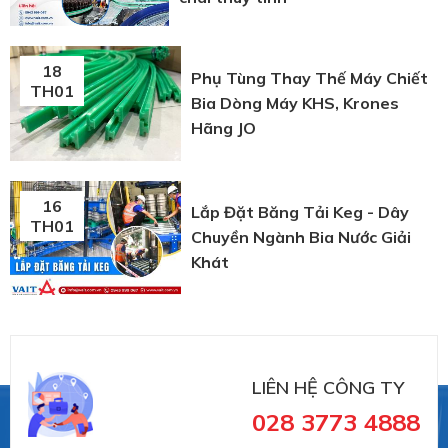
18
Phụ Tùng Thay Thế Máy Chiết
TH01
Bia Dòng Máy KHS, Krones
Hãng JO
16
Lắp Đặt Băng Tải Keg - Dây
TH01
Chuyền Ngành Bia Nước Giải
Khát
LIÊN HỆ CÔNG TY
028 3773 4888