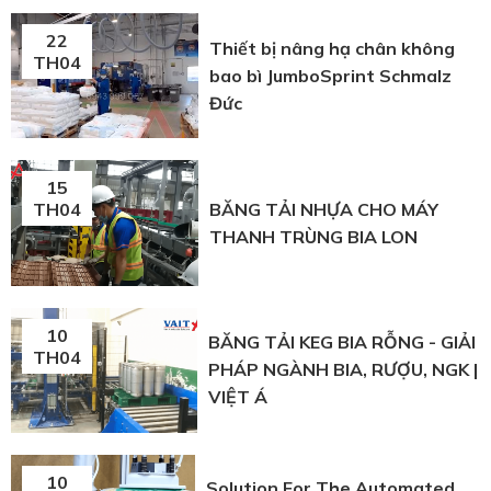
22
Thiết bị nâng hạ chân không
TH04
bao bì JumboSprint Schmalz
Đức
15
BĂNG TẢI NHỰA CHO MÁY
TH04
THANH TRÙNG BIA LON
10
BĂNG TẢI KEG BIA RỖNG - GIẢI
TH04
PHÁP NGÀNH BIA, RƯỢU, NGK |
VIỆT Á
10
Solution For The Automated