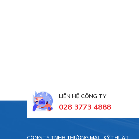
LIÊN HỆ CÔNG TY
028 3773 4888
CÔNG TY TNHH THƯƠNG MẠI - KỸ THUẬT