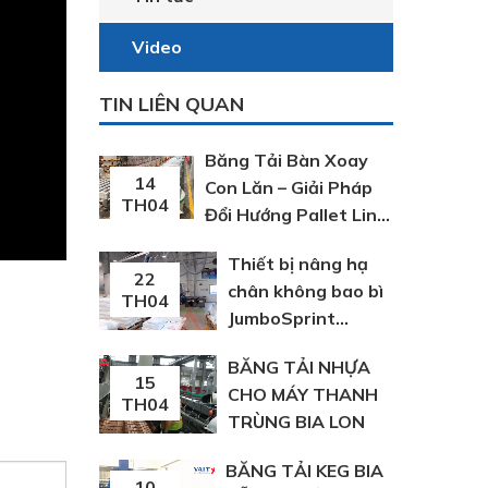
Video
TIN LIÊN QUAN
Băng Tải Bàn Xoay
14
Con Lăn – Giải Pháp
TH04
Đổi Hướng Pallet Linh
Hoạt Trong Dây
Thiết bị nâng hạ
Chuyền Sản Xuất
22
chân không bao bì
TH04
JumboSprint
Schmalz Đức
BĂNG TẢI NHỰA
15
CHO MÁY THANH
TH04
TRÙNG BIA LON
BĂNG TẢI KEG BIA
10