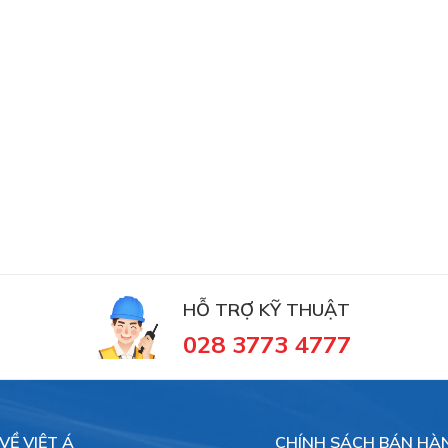
HỖ TRỢ KỸ THUẬT
028 3773 4777
VỀ VIỆT Á
CHÍNH SÁCH BÁN HÀ