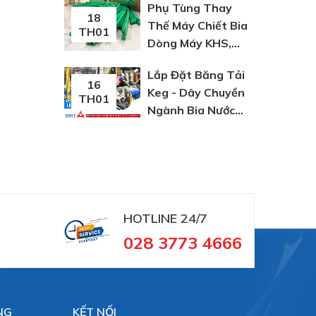
Phụ Tùng Thay
tinh
18
Thế Máy Chiết Bia
TH01
Dòng Máy KHS,
Krones Hãng JO
Lắp Đặt Băng Tải
16
Keg - Dây Chuyền
TH01
Ngành Bia Nước
Giải Khát
HOTLINE 24/7
028 3773 4666
NG
KẾT NỐI