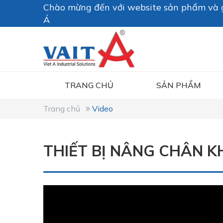
Chào mừng đến với website sản phẩm và g
Á
TRANG CHỦ
SẢN PHẨM
Trang chủ
Video
THIẾT BỊ NÂNG CHÂN 