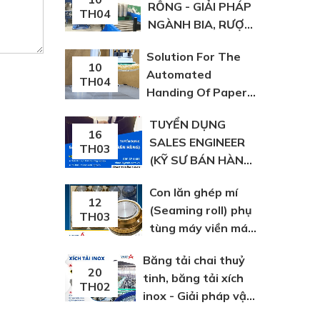
RỖNG - GIẢI PHÁP
TH04
NGÀNH BIA, RƯỢU,
NGK | VIỆT Á
Solution For The
10
Automated
TH04
Handing Of Paper,
Plastic And Fabric
TUYỂN DỤNG
Bags
16
SALES ENGINEER
TH03
(KỸ SƯ BÁN HÀNG)
TẠI HỒ CHÍ MINH
Con lăn ghép mí
12
(Seaming roll) phụ
TH03
tùng máy viền máy
lon
Băng tải chai thuỷ
20
tinh, băng tải xích
TH02
inox - Giải pháp vận
chuyển chai thuỷ