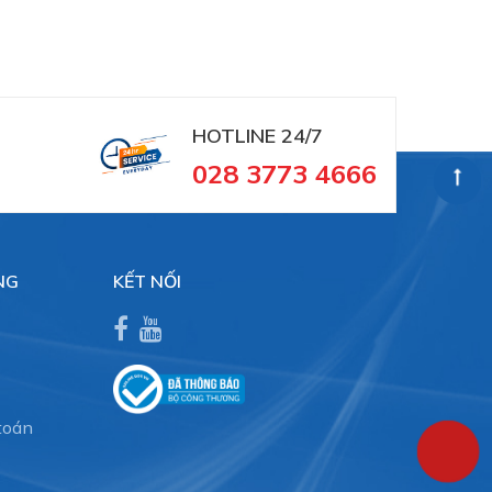
HOTLINE 24/7
028 3773 4666
NG
KẾT NỐI
toán