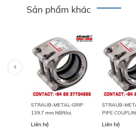
Sản phẩm khác
Previous
STRAUB-METAL-GRIP
STRAUB-METAL-GRIP
139.7 mm NBR/ss
PIPE COUPLING STRAUB
88.9 mm NBR/ss
Liên hệ
Liên hệ