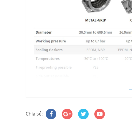
-------
Chia sẻ: