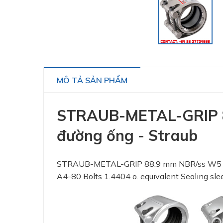
MÔ TẢ SẢN PHẨM
STRAUB-METAL-GRIP 8
đường ống - Straub
STRAUB-METAL-GRIP 88.9 mm NBR/ss W5 Clam
A4-80 Bolts 1.4404 o. equivalent Sealing sl