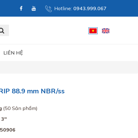
Hotline:
0943.999.067
LIÊN HỆ
IP 88.9 mm NBR/ss
g
(50 Sản phẩm)
3''
050906