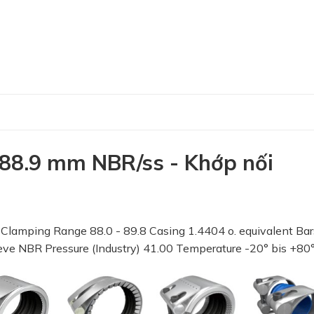
8.9 mm NBR/ss - Khớp nối
ping Range 88.0 - 89.8 Casing 1.4404 o. equivalent Bar
eeve NBR Pressure (Industry) 41.00 Temperature -20° bis +80