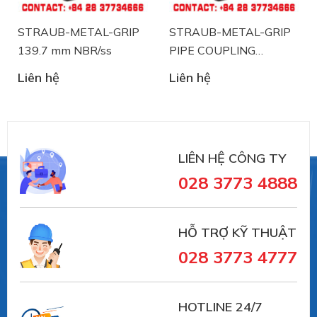
STRAUB-METAL-GRIP
STRAUB-METAL-GRIP
139.7 mm NBR/ss
PIPE COUPLING
STRAUB 88.9 mm
Liên hệ
Liên hệ
NBR/ss
LIÊN HỆ CÔNG TY
028 3773 4888
Straub
là nhà sản xuất thiết bị khớp nối ống và
xử lý sự cố đường ống đến từ Thụy Sĩ. Straub đã có
HỖ TRỢ KỸ THUẬT
trên 30 năm trong lĩnh vực sản xuất và cung ứng
028 3773 4777
trong lĩnh vực sử dụng khớp nối đường ống:
HOTLINE 24/7