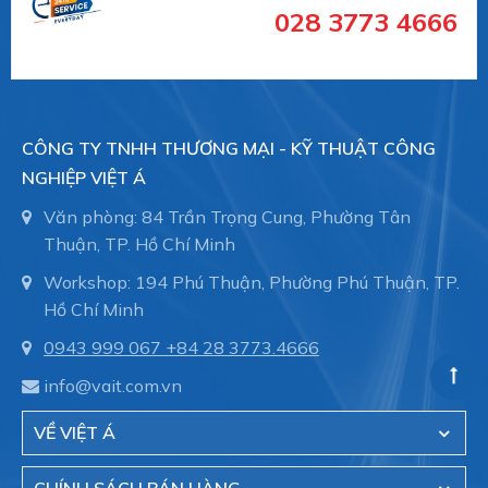
- Lĩnh vực đường ống xử lý nước thải, đường cống
028 3773 4666
ngầm.
- Hệ thống dẫn nước trong nhà máy sản xuất.
CÔNG TY TNHH THƯƠNG MẠI - KỸ THUẬT CÔNG
NGHIỆP VIỆT Á
- Hệ thông phòng cháy chữa cháy trong tòa nhà,
Văn phòng: 84 Trần Trọng Cung, Phường Tân
nhà xưởng.
Thuận, TP. Hồ Chí Minh
Workshop: 194 Phú Thuận, Phường Phú Thuận, TP.
Hồ Chí Minh
- Đóng tàu, ống dẫn trong thân tàu, bảo trì đường
0943 999 067
+84 28 3773.4666
ống.
info@vait.com.vn
VỀ VIỆT Á
Việt Á hiện là đại diện cũa hãng Straub - Thụy sĩ
tại Việt Nam.