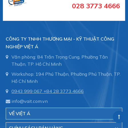
028 3773 4666
- Hệ thống dẫn nước trong nhà máy sản xuất.
- Hệ thông phòng cháy chữa cháy trong tòa nhà,
CÔNG TY TNHH THƯƠNG MẠI - KỸ THUẬT CÔNG
nhà xưởng.
NGHIỆP VIỆT Á
Văn phòng: 84 Trần Trọng Cung, Phường Tân
Thuận, TP. Hồ Chí Minh
- Đóng tàu, ống dẫn trong thân tàu, bảo trì đường
Workshop: 194 Phú Thuận, Phường Phú Thuận, TP.
ống.
Hồ Chí Minh
0943 999 067
+84 28 3773.4666
Việt Á hiện là đại diện cũa hãng Straub - Thụy sĩ
info@vait.com.vn
tại Việt Nam.
VỀ VIỆT Á