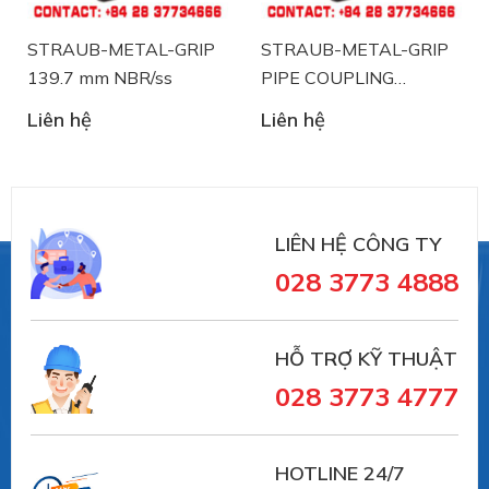
STRAUB-METAL-GRIP
STRAUB-METAL-GRIP
S
139.7 mm NBR/ss
PIPE COUPLING
C
STRAUB 88.9 mm
N
Liên hệ
Liên hệ
L
NBR/ss
LIÊN HỆ CÔNG TY
Straub
là nhà sản xuất thiết bị khớp nối ống và
xử lý sự cố đường ống đến từ Thụy Sĩ. Straub đã có
028 3773 4888
trên 30 năm trong lĩnh vực sản xuất và cung ứng
trong lĩnh vực sử dụng khớp nối đường ống:
HỖ TRỢ KỸ THUẬT
028 3773 4777
- Lĩnh vực đường ống xử lý nước thải, đường cống
ngầm.
HOTLINE 24/7