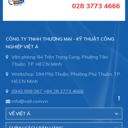
028 3773 4666
- Hệ thống dẫn nước trong nhà máy sản xuất.
- Hệ thông phòng cháy chữa cháy trong tòa nhà,
CÔNG TY TNHH THƯƠNG MẠI - KỸ THUẬT CÔNG
nhà xưởng.
NGHIỆP VIỆT Á
Văn phòng: 84 Trần Trọng Cung, Phường Tân
Thuận, TP. Hồ Chí Minh
- Đóng tàu, ống dẫn trong thân tàu, bảo trì đường
Workshop: 194 Phú Thuận, Phường Phú Thuận, TP.
ống.
Hồ Chí Minh
0943 999 067
+84 28 3773.4666
Việt Á hiện là đại diện cũa hãng Straub - Thụy sĩ
info@vait.com.vn
tại Việt Nam.
VỀ VIỆT Á