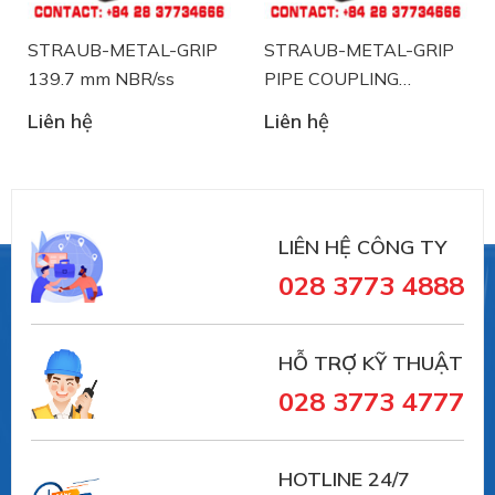
STRAUB-METAL-GRIP
STRAUB-METAL-GRIP
139.7 mm NBR/ss
PIPE COUPLING
STRAUB 88.9 mm
Liên hệ
Liên hệ
NBR/ss
LIÊN HỆ CÔNG TY
Straub
là nhà sản xuất thiết bị khớp nối ống và
xử lý sự cố đường ống đến từ Thụy Sĩ. Straub đã có
028 3773 4888
trên 30 năm trong lĩnh vực sản xuất và cung ứng
trong lĩnh vực sử dụng khớp nối đường ống:
HỖ TRỢ KỸ THUẬT
028 3773 4777
- Lĩnh vực đường ống xử lý nước thải, đường cống
ngầm.
HOTLINE 24/7