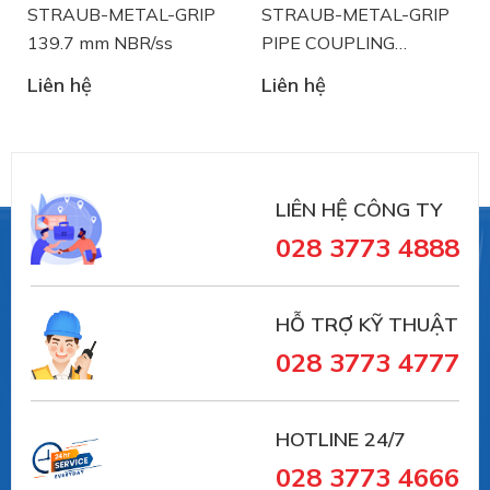
GRIP
STRAUB-METAL-GRIP
STRAUB-METAL-GR
PIPE COUPLING
COUPLING 60.3 mm
STRAUB 88.9 mm
NBR/ss
Liên hệ
Liên hệ
NBR/ss
Straub
là nhà sản xuất thiết bị khớp nối ống và
xử lý sự cố đường ống đến từ Thụy Sĩ. Straub đã có
trên 30 năm trong lĩnh vực sản xuất và cung ứng
LIÊN HỆ CÔNG TY
trong lĩnh vực sử dụng khớp nối đường ống:
028 3773 4888
- Lĩnh vực đường ống xử lý nước thải, đường cống
HỖ TRỢ KỸ THUẬT
ngầm.
028 3773 4777
- Hệ thống dẫn nước trong nhà máy sản xuất.
HOTLINE 24/7
028 3773 4666