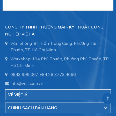
- Hệ thông phòng cháy chữa cháy trong tòa nhà,
nhà xưởng.
CÔNG TY TNHH THƯƠNG MẠI - KỸ THUẬT CÔNG
NGHIỆP VIỆT Á
- Đóng tàu, ống dẫn trong thân tàu, bảo trì đường
ống.
Văn phòng: 84 Trần Trọng Cung, Phường Tân
Thuận, TP. Hồ Chí Minh
Workshop: 194 Phú Thuận, Phường Phú Thuận, TP.
Việt Á hiện là đại diện cũa hãng Straub - Thụy sĩ
Hồ Chí Minh
tại Việt Nam.
0943 999 067
+84 28 3773.4666
info@vait.com.vn
CÔNG TY TNHH THƯƠNG MẠI - KỸ THUẬT
VỀ VIỆT Á
CÔNG NGHIỆP VIỆT Á
CHÍNH SÁCH BÁN HÀNG
Hotline:
028.3773.4666