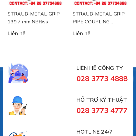
STRAUB-METAL-GRIP
STRAUB-METAL-GRIP
139.7 mm NBR/ss
PIPE COUPLING
STRAUB 88.9 mm
Liên hệ
Liên hệ
Straub
là nhà sản xuất thiết bị khớp nối ống và
NBR/ss
xử lý sự cố đường ống đến từ Thụy Sĩ. Straub đã có
trên 30 năm trong lĩnh vực sản xuất và cung ứng
trong lĩnh vực sử dụng khớp nối đường ống:
LIÊN HỆ CÔNG TY
028 3773 4888
- Lĩnh vực đường ống xử lý nước thải, đường cống
ngầm.
HỖ TRỢ KỸ THUẬT
028 3773 4777
- Hệ thống dẫn nước trong nhà máy sản xuất.
HOTLINE 24/7