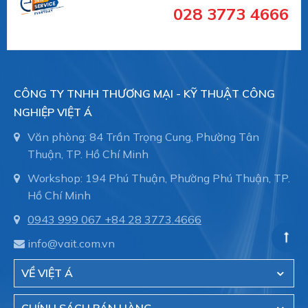
028 3773 4666
- Hệ thông phòng cháy chữa cháy trong tòa nhà,
nhà xưởng.
CÔNG TY TNHH THƯƠNG MẠI - KỸ THUẬT CÔNG
- Đóng tàu, ống dẫn trong thân tàu, bảo trì đường
NGHIỆP VIỆT Á
ống.
Văn phòng: 84 Trần Trọng Cung, Phường Tân
Thuận, TP. Hồ Chí Minh
Việt Á hiện là đại diện cũa hãng Straub - Thụy sĩ
Workshop: 194 Phú Thuận, Phường Phú Thuận, TP.
tại Việt Nam.
Hồ Chí Minh
0943 999 067
+84 28 3773.4666
info@vait.com.vn
CÔNG TY TNHH THƯƠNG MẠI - KỸ THUẬT
CÔNG NGHIỆP VIỆT Á
VỀ VIỆT Á
Hotline:
028.3773.4666