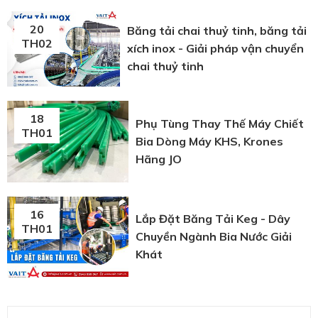
20
Băng tải chai thuỷ tinh, băng tải
TH02
xích inox - Giải pháp vận chuyển
chai thuỷ tinh
18
Phụ Tùng Thay Thế Máy Chiết
TH01
Bia Dòng Máy KHS, Krones
Hãng JO
16
Lắp Đặt Băng Tải Keg - Dây
TH01
Chuyền Ngành Bia Nước Giải
Khát