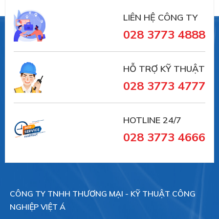
LIÊN HỆ CÔNG TY
028 3773 4888
HỖ TRỢ KỸ THUẬT
028 3773 4777
HOTLINE 24/7
028 3773 4666
CÔNG TY TNHH THƯƠNG MẠI - KỸ THUẬT CÔNG
NGHIỆP VIỆT Á