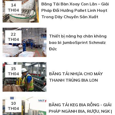
Băng Tải Bàn Xoay Con Lăn – Giải
14
TH04
Pháp Đổi Hướng Pallet Linh Hoạt
Trong Dây Chuyền Sản Xuất
22
Thiết bị nâng hạ chân không
TH04
bao bì JumboSprint Schmalz
Đức
15
BĂNG TẢI NHỰA CHO MÁY
TH04
THANH TRÙNG BIA LON
10
BĂNG TẢI KEG BIA RỖNG - GIẢI
TH04
PHÁP NGÀNH BIA, RƯỢU, NGK |