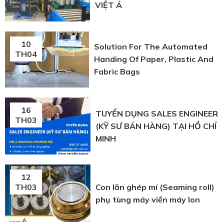
VIỆT Á
10
Solution For The Automated
TH04
Handing Of Paper, Plastic And
Fabric Bags
16
TUYỂN DỤNG SALES ENGINEER
TH03
(KỸ SƯ BÁN HÀNG) TẠI HỒ CHÍ
MINH
12
Con lăn ghép mí (Seaming roll)
TH03
phụ tùng máy viền máy lon