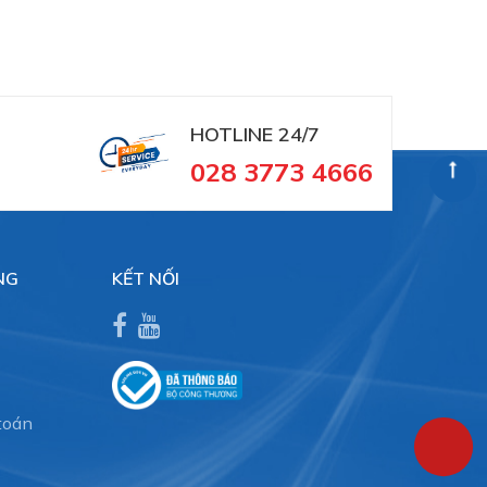
HOTLINE 24/7
028 3773 4666
NG
KẾT NỐI
toán