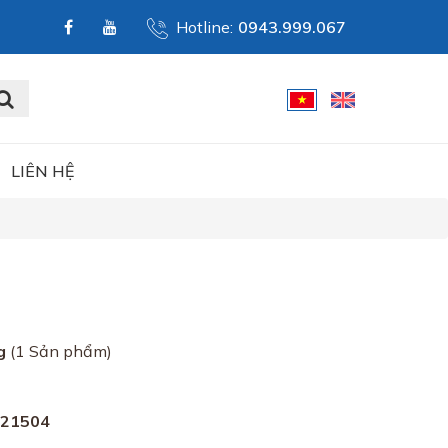
Hotline:
0943.999.067
LIÊN HỆ
g
(1 Sản phẩm)
5
021504