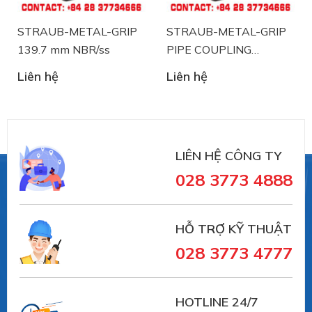
STRAUB-METAL-GRIP
STRAUB-METAL-GRIP
139.7 mm NBR/ss
PIPE COUPLING
STRAUB 88.9 mm
Liên hệ
Liên hệ
NBR/ss
LIÊN HỆ CÔNG TY
028 3773 4888
Straub
là nhà sản xuất thiết bị khớp nối ống và
xử lý sự cố đường ống đến từ Thụy Sĩ. Straub đã có
trên 30 năm trong lĩnh vực sản xuất và cung ứng
HỖ TRỢ KỸ THUẬT
trong lĩnh vực sử dụng khớp nối đường ống:
028 3773 4777
- Lĩnh vực đường ống xử lý nước thải, đường cống
HOTLINE 24/7
ngầm.