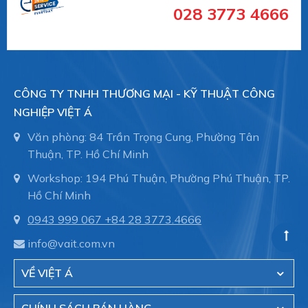
028 3773 4666
- Hệ thống dẫn nước trong nhà máy sản xuất.
CÔNG TY TNHH THƯƠNG MẠI - KỸ THUẬT CÔNG
NGHIỆP VIỆT Á
- Hệ thông phòng cháy chữa cháy trong tòa nhà,
nhà xưởng.
Văn phòng: 84 Trần Trọng Cung, Phường Tân
Thuận, TP. Hồ Chí Minh
Workshop: 194 Phú Thuận, Phường Phú Thuận, TP.
- Đóng tàu, ống dẫn trong thân tàu, bảo trì đường
Hồ Chí Minh
ống.
0943 999 067
+84 28 3773.4666
info@vait.com.vn
Việt Á hiện là đại diện cũa hãng Straub - Thụy sĩ
VỀ VIỆT Á
tại Việt Nam.