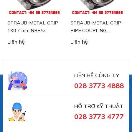
STRAUB-METAL-GRIP
STRAUB-METAL-GRIP
139.7 mm NBR/ss
PIPE COUPLING
STRAUB 88.9 mm
Liên hệ
Liên hệ
NBR/ss
LIÊN HỆ CÔNG TY
028 3773 4888
Straub
là nhà sản xuất thiết bị khớp nối ống và
xử lý sự cố đường ống đến từ Thụy Sĩ. Straub đã có
HỖ TRỢ KỸ THUẬT
trên 30 năm trong lĩnh vực sản xuất và cung ứng
028 3773 4777
trong lĩnh vực sử dụng khớp nối đường ống: