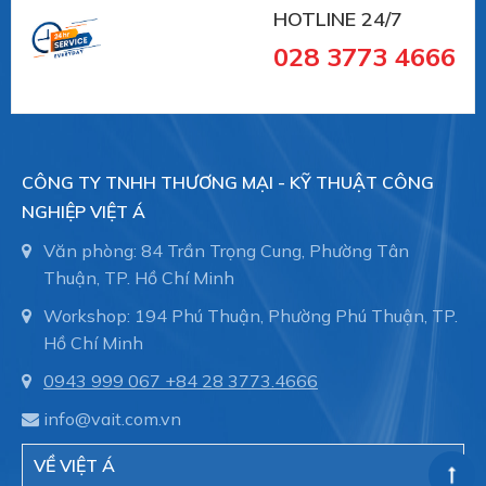
HOTLINE 24/7
- Lĩnh vực đường ống xử lý nước thải, đường cống
028 3773 4666
ngầm.
- Hệ thống dẫn nước trong nhà máy sản xuất.
CÔNG TY TNHH THƯƠNG MẠI - KỸ THUẬT CÔNG
NGHIỆP VIỆT Á
- Hệ thông phòng cháy chữa cháy trong tòa nhà,
Văn phòng: 84 Trần Trọng Cung, Phường Tân
nhà xưởng.
Thuận, TP. Hồ Chí Minh
Workshop: 194 Phú Thuận, Phường Phú Thuận, TP.
Hồ Chí Minh
- Đóng tàu, ống dẫn trong thân tàu, bảo trì đường
0943 999 067
+84 28 3773.4666
ống.
info@vait.com.vn
VỀ VIỆT Á