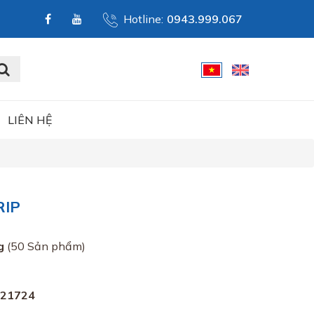
Hotline:
0943.999.067
LIÊN HỆ
RIP
g
(50 Sản phẩm)
0
021724