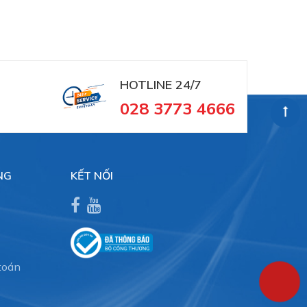
HOTLINE 24/7
028 3773 4666
NG
KẾT NỐI
toán