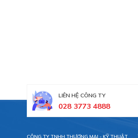
LIÊN HỆ CÔNG TY
028 3773 4888
CÔNG TY TNHH THƯƠNG MẠI - KỸ THUẬT