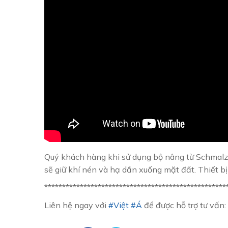
Quý khách hàng khi sử dụng bộ nâng từ Schmalz k
sẽ giữ khí nén và hạ dần xuống mặt đất. Thiết b
***************************************************
Liên hệ ngay với
#Việt
#Á
để được hỗ trợ tư vấn: