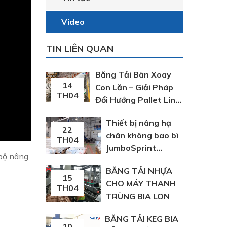
Video
TIN LIÊN QUAN
Băng Tải Bàn Xoay
14
Con Lăn – Giải Pháp
TH04
Đổi Hướng Pallet Linh
Hoạt Trong Dây
Thiết bị nâng hạ
Chuyền Sản Xuất
22
chân không bao bì
TH04
JumboSprint
 bộ nâng
Schmalz Đức
BĂNG TẢI NHỰA
15
CHO MÁY THANH
TH04
TRÙNG BIA LON
BĂNG TẢI KEG BIA
10