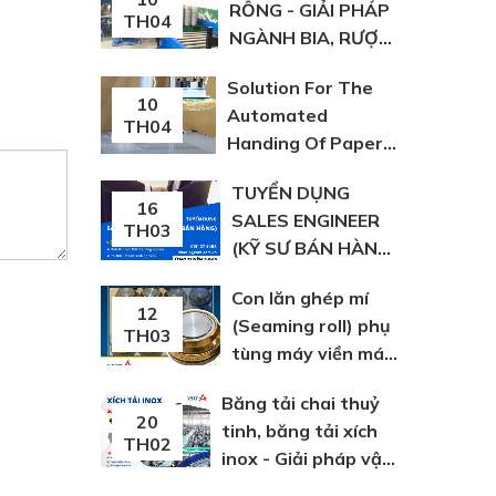
RỖNG - GIẢI PHÁP
TH04
NGÀNH BIA, RƯỢU,
NGK | VIỆT Á
Solution For The
10
Automated
TH04
Handing Of Paper,
Plastic And Fabric
TUYỂN DỤNG
Bags
16
SALES ENGINEER
TH03
(KỸ SƯ BÁN HÀNG)
TẠI HỒ CHÍ MINH
Con lăn ghép mí
12
(Seaming roll) phụ
TH03
tùng máy viền máy
lon
Băng tải chai thuỷ
20
tinh, băng tải xích
TH02
inox - Giải pháp vận
chuyển chai thuỷ