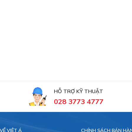
HỖ TRỢ KỸ THUẬT
028 3773 4777
VỀ VIỆT Á
CHÍNH SÁCH BÁN HÀ