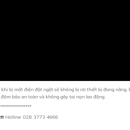
hi bị mất điện đột ngột sẽ không bị rơi thiết bị đang nâng,
ị đảm bảo an toàn và không gây tai nạn lao động.
****************
 ☎️ Hotline: 028. 3773 4666