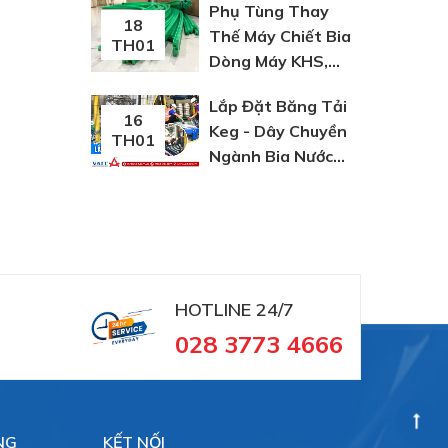
Phụ Tùng Thay
tinh
18
Thế Máy Chiết Bia
TH01
Dòng Máy KHS,
Krones Hãng JO
Lắp Đặt Băng Tải
16
Keg - Dây Chuyền
TH01
Ngành Bia Nước
Giải Khát
HOTLINE 24/7
028 3773 4666
NG
KẾT NỐI