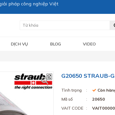
iải pháp công nghiệp Việt
DỊCH VỤ
BLOG
VIDEO
G20650 STRAUB-GR
Tình trạng
Còn hàn
Mã số
20650
VAIT CODE
VAIT0000