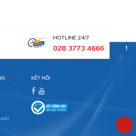
HOTLINE 24/7
028 3773 4666
NG
KẾT NỐI
toán
0