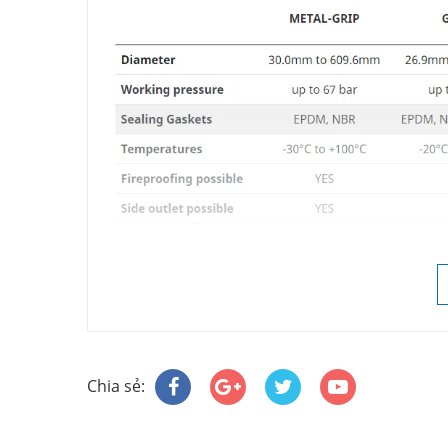
-------
Chia sẻ: