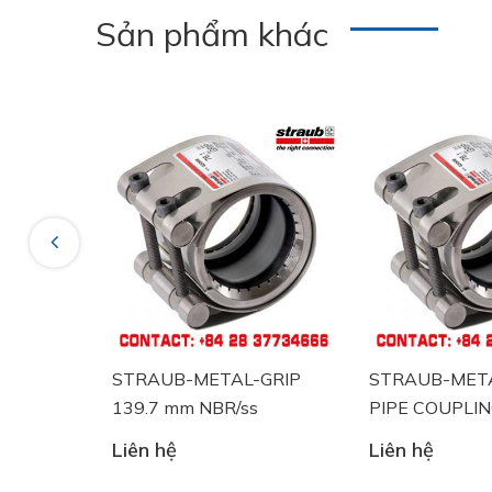
Sản phẩm khác
Previous
định
STRAUB-METAL-GRIP
STRAUB-META
OD
139.7 mm NBR/ss
PIPE COUPLI
l NBR
88.9 mm NBR/
Liên hệ
Liên hệ