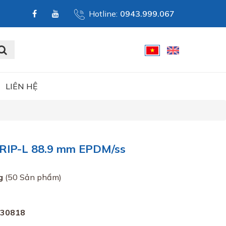
Hotline:
0943.999.067
LIÊN HỆ
IP-L 88.9 mm EPDM/ss
g
(50 Sản phẩm)
030818