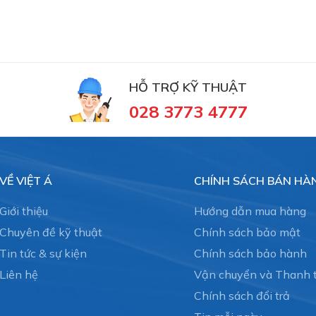
HỖ TRỢ KỸ THUẬT
028 3773 4777
VỀ VIỆT Á
CHÍNH SÁCH BÁN HÀ
Giới thiệu
Hướng dẫn mua hàng
Chuyên đề kỹ thuật
Chính sách bảo mật
Tin tức & sự kiện
Chính sách bảo hành
Liên hệ
Vận chuyển và Thanh 
Chính sách đổi trả
 và xử lý sự cố đường ống đến từ Thụy Sĩ. Straub đã có trên 3