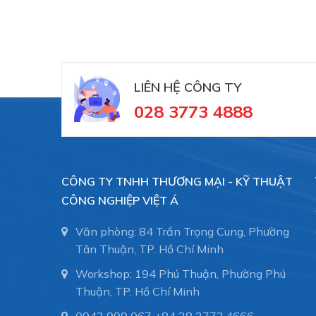
LIÊN HỆ CÔNG TY
028 3773 4888
CÔNG TY TNHH THƯƠNG MẠI - KỸ THUẬT
CÔNG NGHIỆP VIỆT Á
Văn phòng: 84 Trần Trọng Cung, Phường
Tân Thuận, TP. Hồ Chí Minh
Workshop: 194 Phú Thuận, Phường Phú
Thuận, TP. Hồ Chí Minh
Straub
là nhà sản xuất thiết bị khớp nối ống
0943 999 067
+84 28 3773.4666